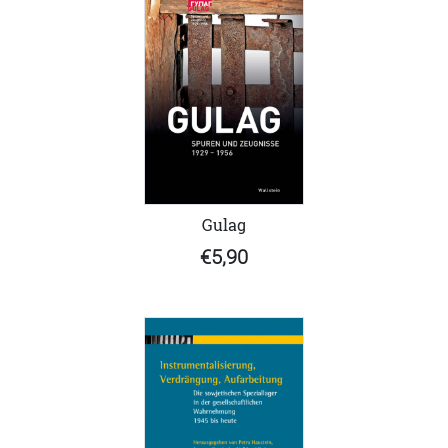
Gulag
€5,90