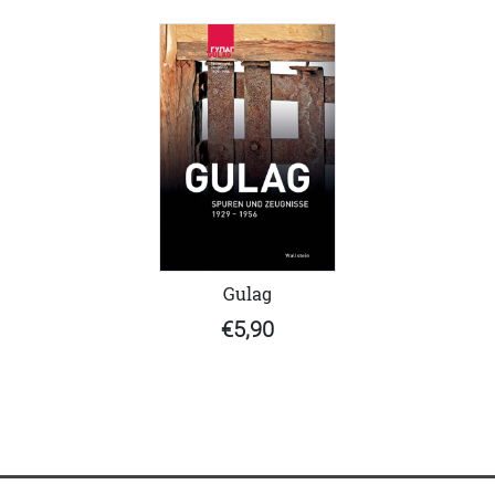
Gulag
€5,90