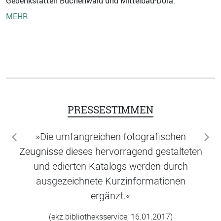
Gedenkstätten Buchenwald und Mittelbau-Dora.
MEHR
PRESSESTIMMEN
»Die umfangreichen fotografischen
zurück
wei
Zeugnisse dieses hervorragend gestalteten
und edierten Katalogs werden durch
ausgezeichnete Kurzinformationen
ergänzt.«
(ekz.bibliotheksservice, 16.01.2017)