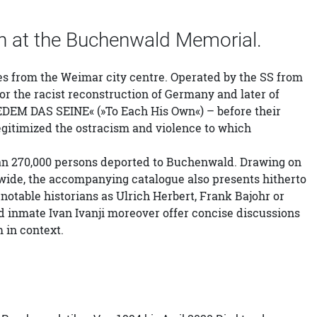
on at the Buchenwald Memorial.
s from the Weimar city centre. Operated by the SS from
for the racist reconstruction of Germany and later of
JEDEM DAS SEINE« (»To Each His Own«) – before their
legitimized the ostracism and violence to which
an 270,000 persons deported to Buchenwald. Drawing on
dwide, the accompanying catalogue also presents hitherto
table historians as Ulrich Herbert, Frank Bajohr or
 inmate Ivan Ivanji moreover offer concise discussions
 in context.