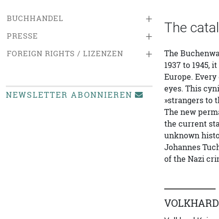
+
BUCHHANDEL
The cata
+
PRESSE
+
The Buchenwal
FOREIGN RIGHTS / LIZENZEN
1937 to 1945, 
Europe. Every 
eyes. This cyn
NEWSLETTER ABONNIEREN
»strangers to 
The new perma
the current st
unknown histor
Johannes Tuche
of the Nazi cr
VOLKHARD