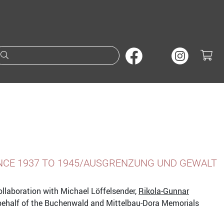
Suche nach Büchern oder A
NCE 1937 TO 1945/AUSGRENZUNG UND GEWALT
ollaboration with Michael Löffelsender,
Rikola-Gunnar
ehalf of the Buchenwald and Mittelbau-Dora Memorials