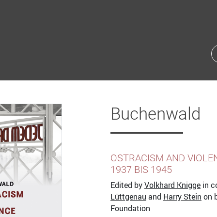
Buchenwald
OSTRACISM AND VIOLE
1937 BIS 1945
Edited by
Volkhard Knigge
in c
Lüttgenau
and
Harry Stein
on b
Foundation