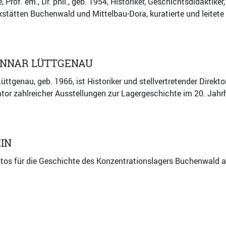
 Prof. em., Dr. phil., geb. 1954, Historiker, Geschichtsdidaktike
stätten Buchenwald und Mittelbau-Dora, kuratierte und leitete
UNNAR LÜTTGENAU
üttgenau, geb. 1966, ist Historiker und stellvertretender Direk
rator zahlreicher Ausstellungen zur Lagergeschichte im 20. Jah
IN
stos für die Geschichte des Konzentrationslagers Buchenwald 