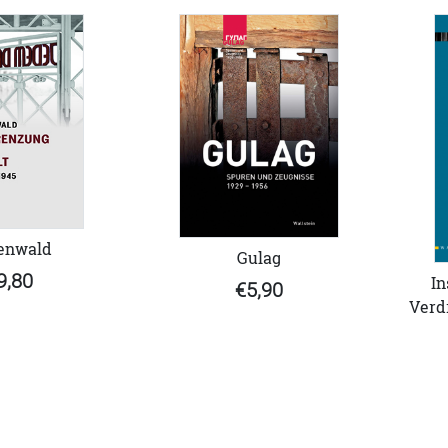
enwald
Gulag
9,80
In
€5,90
Verd