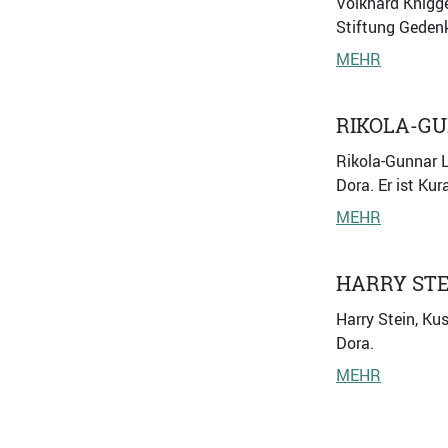
Volkhard Knigge,
Stiftung Gedenk
MEHR
RIKOLA-G
Rikola-Gunnar L
Dora. Er ist Ku
MEHR
HARRY STE
Harry Stein, Ku
Dora.
MEHR