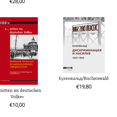
€28,00
Бухенвальд/Buchenwald
€19,80
. mitten im deutschen
Volke«
€10,00