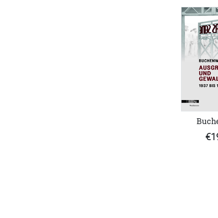
Buch
€1