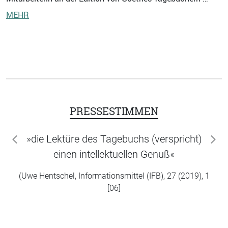
MEHR
PRESSESTIMMEN
»die Lektüre des Tagebuchs (verspricht)
zurück
wei
einen intellektuellen Genuß«
(Uwe Hentschel, Informationsmittel (IFB), 27 (2019), 1
[06]