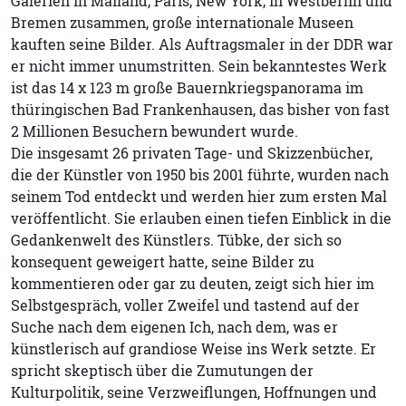
Galerien in Mailand, Paris, New York, in Westberlin und
Bremen zusammen, große internationale Museen
kauften seine Bilder. Als Auftragsmaler in der DDR war
er nicht immer unumstritten. Sein bekanntestes Werk
ist das 14 x 123 m große Bauernkriegspanorama im
thüringischen Bad Frankenhausen, das bisher von fast
2 Millionen Besuchern bewundert wurde.
Die insgesamt 26 privaten Tage- und Skizzenbücher,
die der Künstler von 1950 bis 2001 führte, wurden nach
seinem Tod entdeckt und werden hier zum ersten Mal
veröffentlicht. Sie erlauben einen tiefen Einblick in die
Gedankenwelt des Künstlers. Tübke, der sich so
konsequent geweigert hatte, seine Bilder zu
kommentieren oder gar zu deuten, zeigt sich hier im
Selbstgespräch, voller Zweifel und tastend auf der
Suche nach dem eigenen Ich, nach dem, was er
künstlerisch auf grandiose Weise ins Werk setzte. Er
spricht skeptisch über die Zumutungen der
Kulturpolitik, seine Verzweiflungen, Hoffnungen und