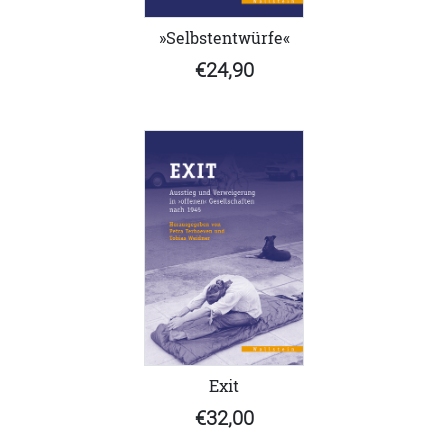
»Selbstentwürfe«
€24,90
Exit
€32,00