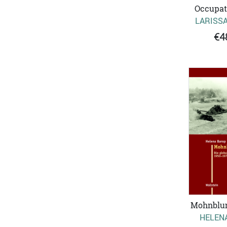
Occupati
LARISS
€4
Mohnblu
HELEN