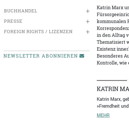
Katrin Marx u
+
BUCHHANDEL
Fürsorgeeinri
+
PRESSE
kommunalen Fü
Korrespondenz
+
FOREIGN RIGHTS / LIZENZEN
in den Alltag 
Thematisiert 
Existenz inner
NEWSLETTER ABONNIEREN
Besonderes Au
Kontrolle, wie
KATRIN MA
Katrin Marx, ge
»Fremdheit und
MEHR