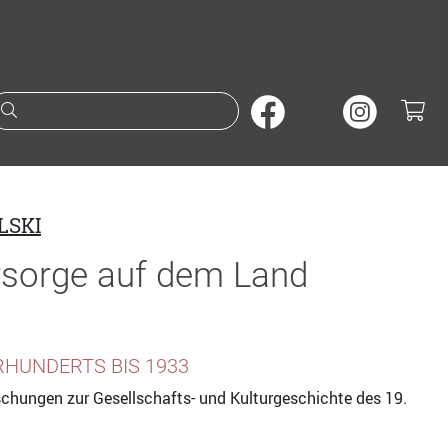
Suche nach Büchern oder A
LSKI
rsorge auf dem Land
RHUNDERTS BIS 1933
schungen zur Gesellschafts- und Kulturgeschichte des 19.