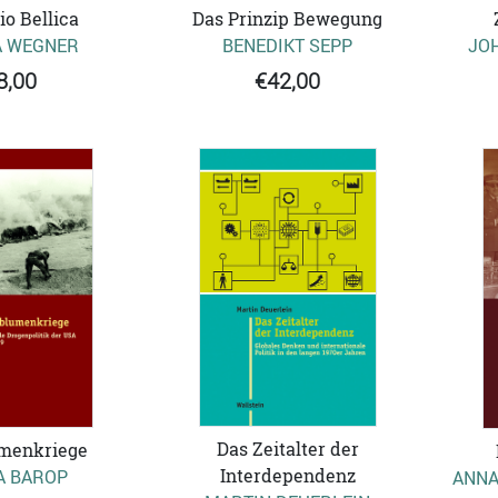
o Bellica
Das Prinzip Bewegung
A WEGNER
BENEDIKT SEPP
JO
8,00
€42,00
Das Zeitalter der
menkriege
Interdependenz
A BAROP
ANNA