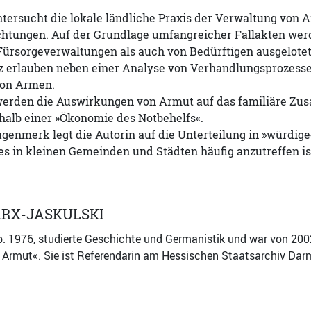
ntersucht die lokale ländliche Praxis der Verwaltung vo
chtungen. Auf der Grundlage umfangreicher Fallakten we
rsorgeverwaltungen als auch von Bedürftigen ausgelotet. 
 erlauben neben einer Analyse von Verhandlungsprozesse
von Armen.
werden die Auswirkungen von Armut auf das familiäre Zus
halb einer »Ökonomie des Notbehelfs«.
genmerk legt die Autorin auf die Unterteilung in »würdig
 es in kleinen Gemeinden und Städten häufig anzutreffen is
RX-JASKULSKI
b. 1976, studierte Geschichte und Germanistik und war von 2002
 Armut«. Sie ist Referendarin am Hessischen Staatsarchiv Dar