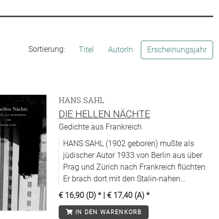
Sortierung:
Titel
AutorIn
Erscheinungsjahr
HANS SAHL
DIE HELLEN NÄCHTE
Gedichte aus Frankreich
HANS SAHL (1902 geboren) mußte als
jüdischer Autor 1933 von Berlin aus über
Prag und Zürich nach Frankreich flüchten.
Er brach dort mit den Stalin-nahen
Schriftstellern, war mit etwa 20 Autoren
€ 16,90 (D)
* |
€ 17,40 (A)
*
Mitbegründer des 'Bundes Freie Presse und
IN DEN WARENKORB
Literatur' und organisierte von Marseille aus