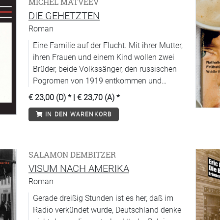
MICHEL MATVEEV
DIE GEHETZTEN
Roman
Eine Familie auf der Flucht. Mit ihrer Mutter,
ihren Frauen und einem Kind wollen zwei
Brüder, beide Volkssänger, den russischen
Pogromen von 1919 entkommen und
geraten in die Fänge der rumänischen
€ 23,00 (D)
* |
€ 23,70 (A)
*
Staatssicherheit. Ihre Verzweiflung in den
IN DEN WARENKORB
Haftanstalten und Asylen, die
anschließende Irrfahrt über das Mittelmeer
und ihr Elend in Paris erzählt Matveev aus
eigenem Erleben in einer Form, die sowohl
SALAMON DEMBITZER
an biblische Texte wie an Kafkas Weltsicht
VISUM NACH AMERIKA
erinnert: Die Figuren bleiben anonym, sind
Roman
einem unkontrollierbaren Geschehen
Gerade dreißig Stunden ist es her, daß im
ausgeliefert, das sie in der Art einer
Radio verkündet wurde, Deutschland denke
tödlichabsurden Mechanik zermalmt. Ein