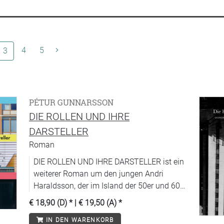
(aktuelle Seite)
4
5
3
PÉTUR GUNNARSSON
DIE ROLLEN UND IHRE
DARSTELLER
Roman
DIE ROLLEN UND IHRE DARSTELLER ist ein
weiterer Roman um den jungen Andri
Haraldsson, der im Island der 50er und 60er
Jahre aufwächst. Inzwischen 19 Jahre alt,
€ 18,90 (D)
* |
€ 19,50 (A)
*
ist er fest entschlossen, Schriftsteller zu
IN DEN WARENKORB
werden. Aber wie macht man das, wenn