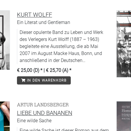
KURT WOLFF
Ein Literat und Gentleman
Dieser opulente Band zu Leben und Werk
des Verlegers Kurt Wolff (1887 – 1963)
begleitete eine Ausstellung, die ab Mai
2007 im August Macke Haus, Bonn, und
anschließend in der Deutschen
Nationalbibliothek Frankfurt und im
€ 25,00 (D)
* |
€ 25,70 (A)
*
Literaturhaus Wien zu sehen war.
IN DEN WARENKORB
ARTUR LANDSBERGER
LIEBE UND BANANEN
Eine wilde Sache
Eine wilde Sache ist dieser Roman aus dem