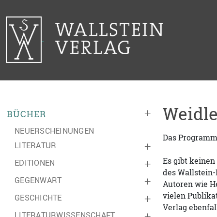
Weidle
+
BÜCHER
NEUERSCHEINUNGEN
Das Programm d
LITERATUR
+
Es gibt keine
EDITIONEN
+
des Wallstein-
GEGENWART
+
Autoren wie H
vielen Publika
GESCHICHTE
+
Verlag ebenfal
LITERATURWISSENSCHAFT
+