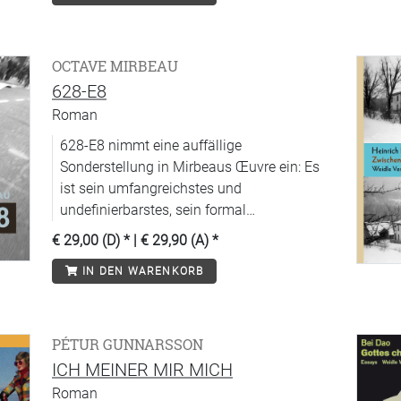
man dauernd Halldór Laxness und Ernest
Hemingway vor Augen hat? Und auch noch
unsterblich verliebt ist? Auf der Suche nach
OCTAVE MIRBEAU
der allumfassenden Inspiration fährt Andri
628-E8
nach Paris.
Roman
628-E8 nimmt eine auffällige
Sonderstellung in Mirbeaus Œuvre ein: Es
ist sein umfangreichstes und
undefinierbarstes, sein formal
dekonstruktivstes und inhaltlich skandal-
€ 29,00 (D)
* |
€ 29,90 (A)
*
trächtigstes, sein heiterstes und zugleich
IN DEN WARENKORB
boshaftestes und das letzte literarische
Werk, das er selbst noch vollständig
abgeschlossen hat. Die eigentliche
Hauptfigur darin ist nicht mehr ein Mensch,
PÉTUR GUNNARSSON
sondern eine Maschine, wenn auch mit
ICH MEINER MIR MICH
Merkmalen eines idealen Lebewesens, ein
Roman