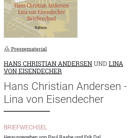
Pressematerial
HANS CHRISTIAN ANDERSEN
UND
LINA
VON EISENDECHER
Hans Christian Andersen -
Lina von Eisendecher
BRIEFWECHSEL
Herausgegeben von
Paul Raabe
und
Erik Dal