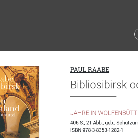
PAUL RAABE
Bibliosibirsk 
JAHRE IN WOLFENBÜTT
406
S., 21 Abb., geb., Schutzu
ISBN
978-3-8353-1282-1