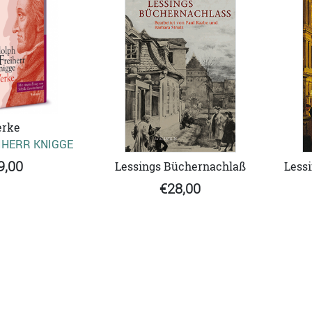
rke
IHERR KNIGGE
9,00
Lessings Büchernachlaß
Less
€28,00