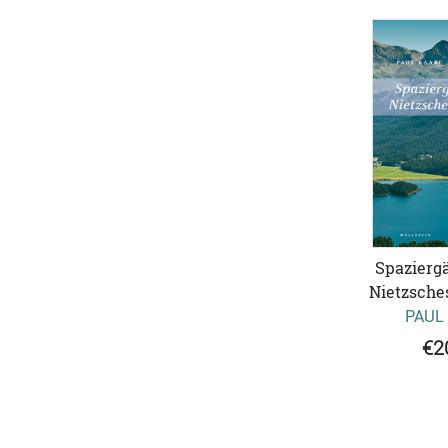
Spazierg
Nietzsches
PAUL
€2