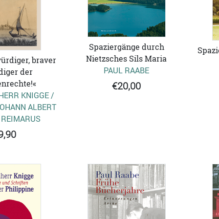
Spaziergänge durch
Spazi
Nietzsches Sils Maria
rdiger, braver
PAUL RAABE
diger der
nrechte!«
€20,00
HERR KNIGGE /
JOHANN ALBERT
 REIMARUS
9,90