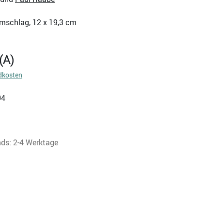
umschlag, 12 x 19,3 cm
(A)
dkosten
04
nds: 2-4 Werktage