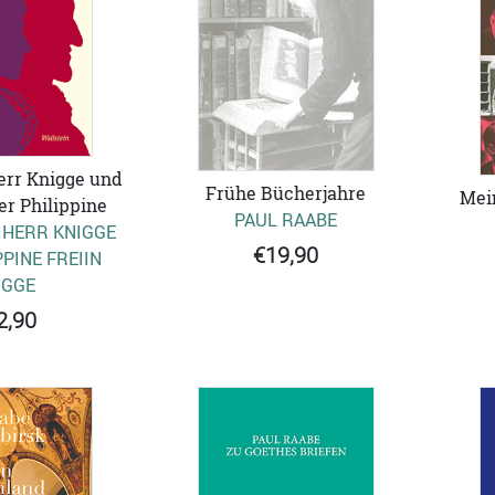
err Knigge und
Frühe Bücherjahre
Mei
er Philippine
PAUL RAABE
IHERR KNIGGE
€19,90
PINE FREIIN
IGGE
2,90