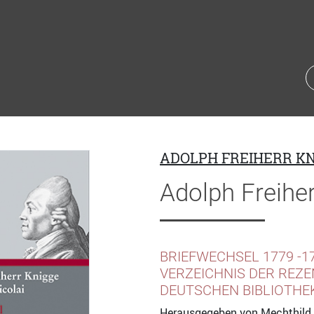
ADOLPH FREIHERR K
Adolph Freiher
BRIEFWECHSEL 1779 -1
VERZEICHNIS DER REZE
DEUTSCHEN BIBLIOTHE
Herausgegeben von Mechthild