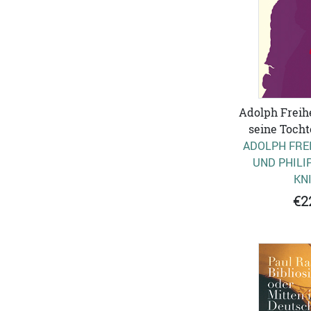
Adolph Freih
seine Tocht
ADOLPH FRE
UND PHILIP
KN
€2