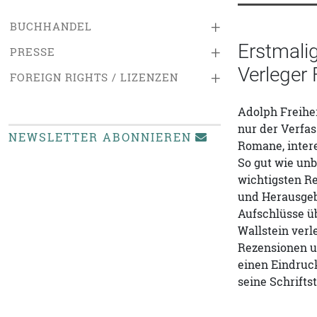
+
BUCHHANDEL
Erstmali
+
PRESSE
Verleger 
+
FOREIGN RIGHTS / LIZENZEN
Adolph Freiher
nur der Verfas
NEWSLETTER ABONNIEREN
Romane, intere
So gut wie unb
wichtigsten Re
und Herausgebe
Aufschlüsse üb
Wallstein verl
Rezensionen u
einen Eindruc
seine Schrifts