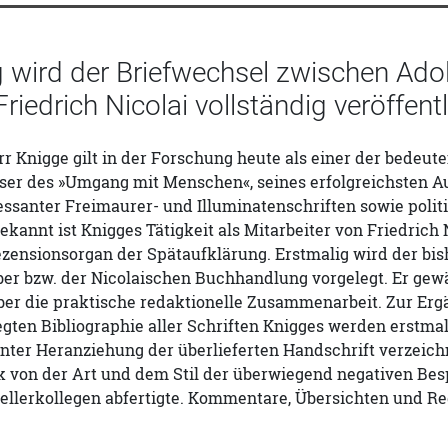
g wird der Briefwechsel zwischen Ado
Friedrich Nicolai vollständig veröffentl
r Knigge gilt in der Forschung heute als einer der bedeute
ser des »Umgang mit Menschen«, seines erfolgreichsten Au
ssanter Freimaurer- und Illuminatenschriften sowie politi
ekannt ist Knigges Tätigkeit als Mitarbeiter von Friedrich
zensionsorgan der Spätaufklärung. Erstmalig wird der bis
r bzw. der Nicolaischen Buchhandlung vorgelegt. Er gewäh
er die praktische redaktionelle Zusammenarbeit. Zur Ergä
egten Bibliographie aller Schriften Knigges werden erstma
nter Heranziehung der überlieferten Handschrift verzeic
k von der Art und dem Stil der überwiegend negativen Be
tellerkollegen abfertigte. Kommentare, Übersichten und Re