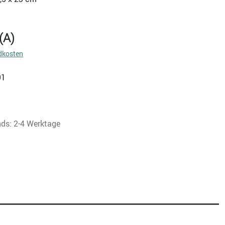
(A)
dkosten
91
nds: 2-4 Werktage