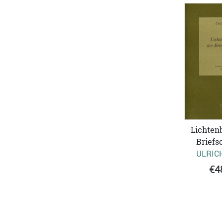
Lichtenb
Briefs
ULRIC
€4