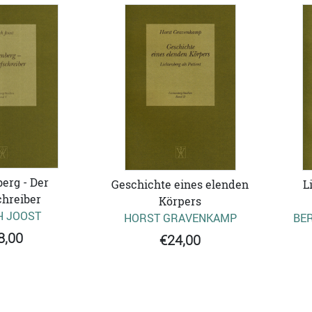
erg - Der
Geschichte eines elenden
L
chreiber
Körpers
H JOOST
HORST GRAVENKAMP
BE
8,00
€24,00