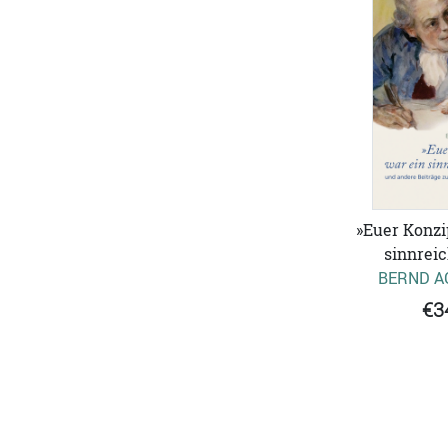
»Euer Konzi
sinnreic
BERND A
€3