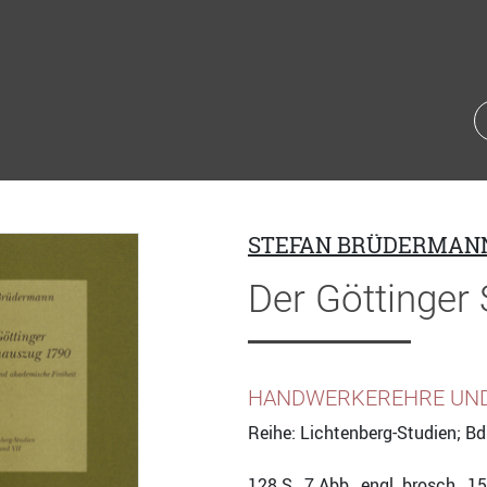
STEFAN BRÜDERMAN
Der Göttinger
HANDWERKEREHRE UND 
Reihe: Lichtenberg-Studien; Bd
128
S., 7 Abb., engl. brosch., 1