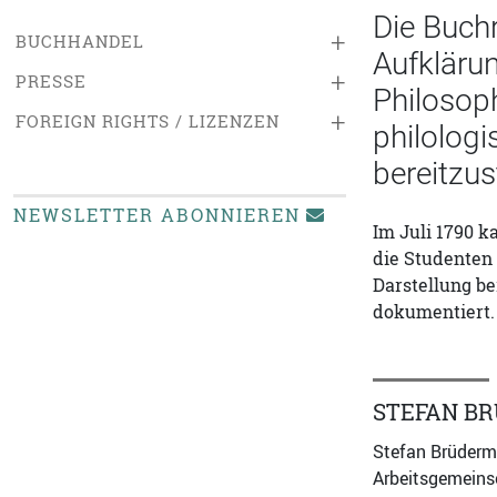
Die Buchr
+
BUCHHANDEL
Aufklärun
+
PRESSE
Philosoph
+
FOREIGN RIGHTS / LIZENZEN
philologi
bereitzus
NEWSLETTER ABONNIEREN
Im Juli 1790 
die Studenten 
Darstellung b
dokumentiert.
STEFAN B
Stefan Brüderma
Arbeitsgemeins