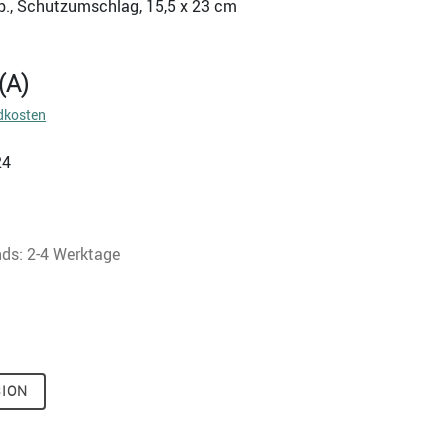
geb., Schutzumschlag, 15,5 x 23 cm
(A)
dkosten
24
nds: 2-4 Werktage
SION