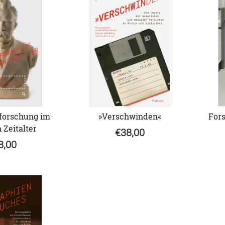
orschung im
»Verschwinden«
For
 Zeitalter
€38,00
8,00