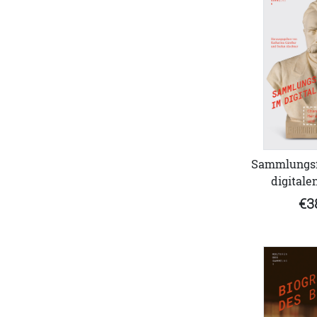
Sammlungsf
digitalen
€3