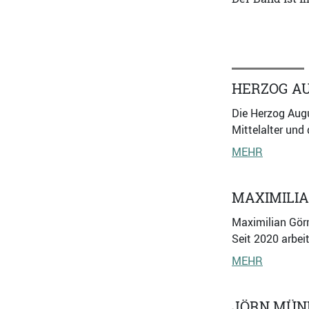
HERZOG A
Die Herzog Augu
Mittelalter und
MEHR
MAXIMILI
Maximilian Görm
Seit 2020 arbei
MEHR
JÖRN MÜN