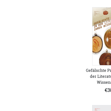
Gefälschte P
der Literat
Wissen
€3