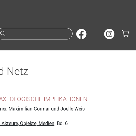
Suche nach Büchern oder A
d Netz
AXEOLOGISCHE IMPLIKATIONEN
ner
,
Maximilian Görmar
und
Joëlle Weis
Akteure, Objekte, Medien
; Bd. 6