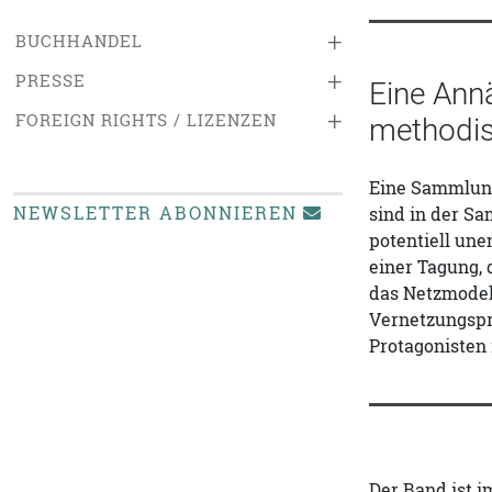
+
BUCHHANDEL
+
PRESSE
Eine Ann
+
FOREIGN RIGHTS / LIZENZEN
methodis
Eine Sammlung
NEWSLETTER ABONNIEREN
sind in der S
potentiell un
einer Tagung,
das Netzmodel
Vernetzungspr
Protagonisten 
Der Band ist i