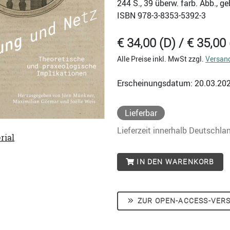
244
S., 39 überw. farb. Abb., 
ISBN
978-3-8353-5392-3
€ 34,00 (D) / € 35,00 
Alle Preise inkl. MwSt zzgl.
Versan
Erscheinungsdatum: 20.03.20
Lieferbar
Lieferzeit innerhalb Deutschla
rial
IN DEN WARENKORB
ZUR OPEN-ACCESS-VER