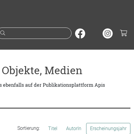
Suche nach Büchern oder A
 Objekte, Medien
ebenfalls auf der Publikationsplattform Apis
Sortierung:
Titel
AutorIn
Erscheinungsjahr