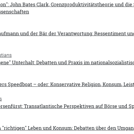
tion": John Bates Clark, Grenzproduktivitätstheorie und di
ssenschaften
aufmann und der Bär der Verantwortung: Ressentiment und
tians
ne" Unterhalt: Debatten und Praxis im nationalsozialisti
lers Speedboat – oder: Konservative Religion, Konsum, Leis
s
örsenfürst: Transatlantische Perspektiven auf Börse und 
 "richtigen" Leben und Konsum: Debatten über den Umgang