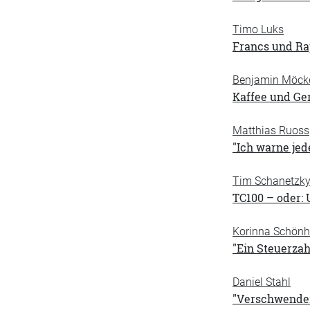
Timo Luks
Francs und Ra
Benjamin Möck
Kaffee und Ge
Matthias Ruoss
"Ich warne jed
Tim Schanetzk
TC100 – oder: 
Korinna Schönh
"Ein Steuerzah
Daniel Stahl
"Verschwenderi