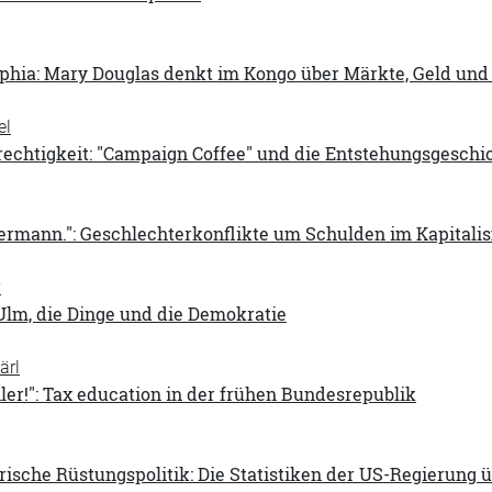
phia: Mary Douglas denkt im Kongo über Märkte, Geld und
el
rechtigkeit: "Campaign Coffee" und die Entstehungsgeschi
ermann.": Geschlechterkonflikte um Schulden im Kapitalis
y
Ulm, die Dinge und die Demokratie
ärl
ler!": Tax education in der frühen Bundesrepublik
sche Rüstungspolitik: Die Statistiken der US-Regierung ü