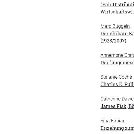
"Fair Distribu
Wirtschaftswi
Marc Buggeln
Der ehrbare K
(1923/2007)
Annemone Chris
Der "angemesse
Stefanie Coché
Charles E. Ful
Catherine Davie
James Fisk, B
Sina Fabian
Erziehung zum