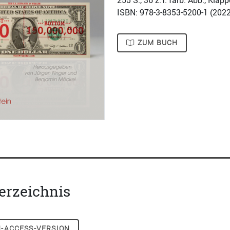
255
S., 36 z.T. farb. Abb., Kla
ISBN: 978-3-8353-5200-1 (
2022
ZUM BUCH
erzeichnis
-ACCESS-VERSION