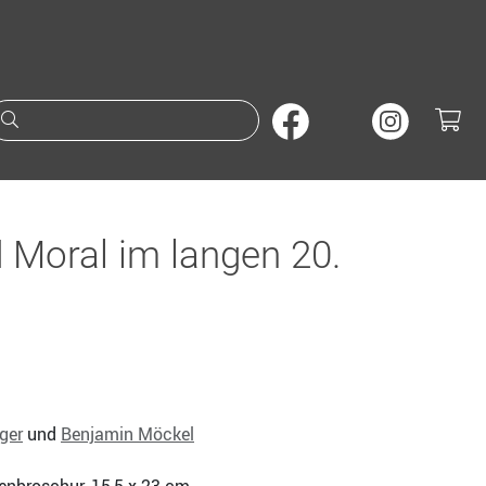
Suche nach Büchern oder A
Moral im langen 20.
ger
und
Benjamin Möckel