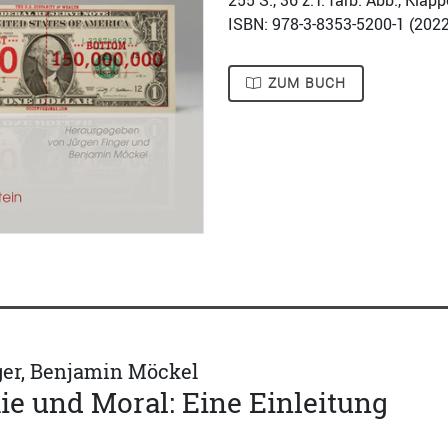
255
S., 36 z.T. farb. Abb., Kla
ISBN: 978-3-8353-5200-1 (
2022
ZUM BUCH
ger, Benjamin Möckel
e und Moral: Eine Einleitung