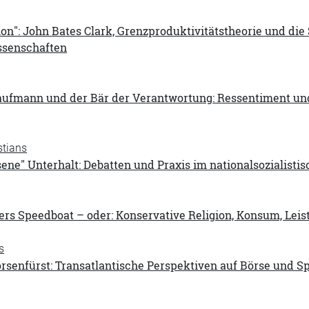
tion": John Bates Clark, Grenzproduktivitätstheorie und di
ssenschaften
aufmann und der Bär der Verantwortung: Ressentiment und
tians
ne" Unterhalt: Debatten und Praxis im nationalsozialisti
lers Speedboat – oder: Konservative Religion, Konsum, Leis
s
örsenfürst: Transatlantische Perspektiven auf Börse und 