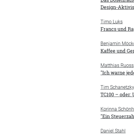
Design-Aktivi
Timo Luks
Francs und Ra
Benjamin Möck
Kaffee und Ge
Matthias Ruoss
"Ich warne jed
Tim Schanetzk
TC100 – oder: 
Korinna Schönh
"Ein Steuerzah
Daniel Stahl