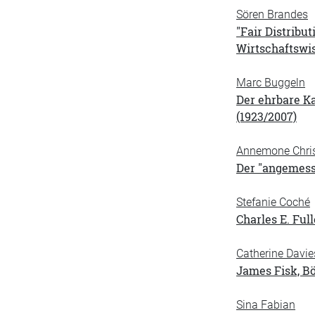
Sören Brandes
"Fair Distribu
Wirtschaftswi
Marc Buggeln
Der ehrbare K
(1923/2007)
Annemone Chris
Der "angemesse
Stefanie Coché
Charles E. Ful
Catherine Davie
James Fisk, B
Sina Fabian