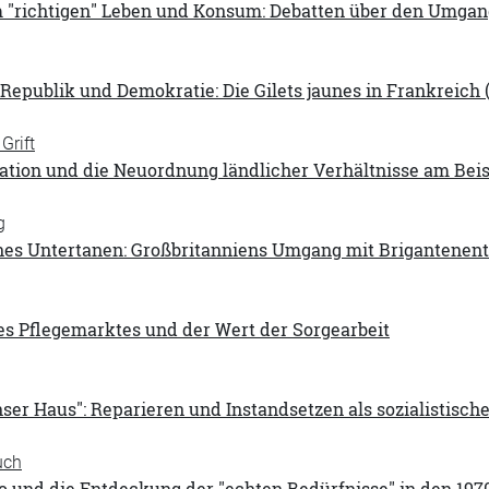
 "richtigen" Leben und Konsum: Debatten über den Umgang
 Republik und Demokratie: Die Gilets jaunes in Frankreich 
Grift
ation und die Neuordnung ländlicher Verhältnisse am Beis
g
nes Untertanen: Großbritanniens Umgang mit Brigantenent
es Pflegemarktes und der Wert der Sorgearbeit
nser Haus": Reparieren und Instandsetzen als sozialistisc
uch
o und die Entdeckung der "echten Bedürfnisse" in den 197