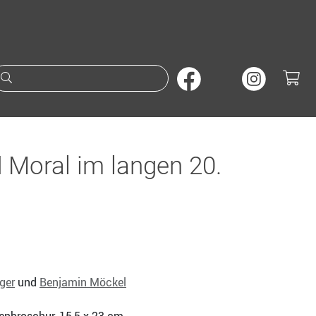
Suche nach Büchern oder A
Moral im langen 20.
ger
und
Benjamin Möckel