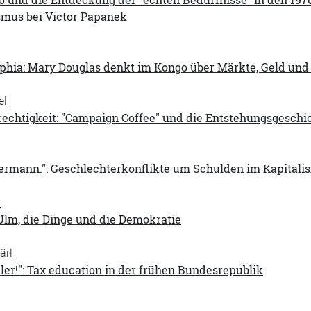
smus bei Victor Papanek
phia: Mary Douglas denkt im Kongo über Märkte, Geld und
el
rechtigkeit: "Campaign Coffee" und die Entstehungsgeschi
ermann.": Geschlechterkonflikte um Schulden im Kapitalis
y
Ulm, die Dinge und die Demokratie
ärl
ler!": Tax education in der frühen Bundesrepublik