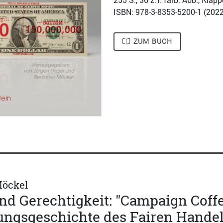
255
S., 36 z.T. farb. Abb., Kla
ISBN: 978-3-8353-5200-1 (
2022
ZUM BUCH
öckel
nd Gerechtigkeit: "Campaign Coffe
ungsgeschichte des Fairen Hande