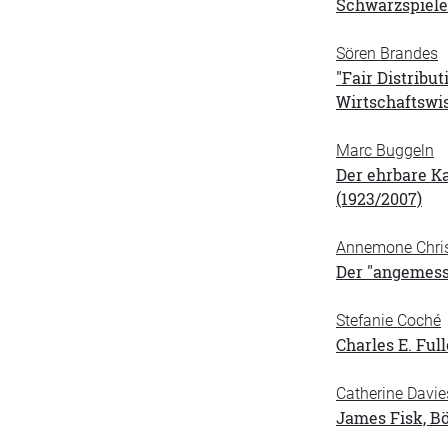
Schwarzspiele
Sören Brandes
"Fair Distribu
Wirtschaftswi
Marc Buggeln
Der ehrbare K
(1923/2007)
Annemone Chris
Der "angemesse
Stefanie Coché
Charles E. Ful
Catherine Davie
James Fisk, B