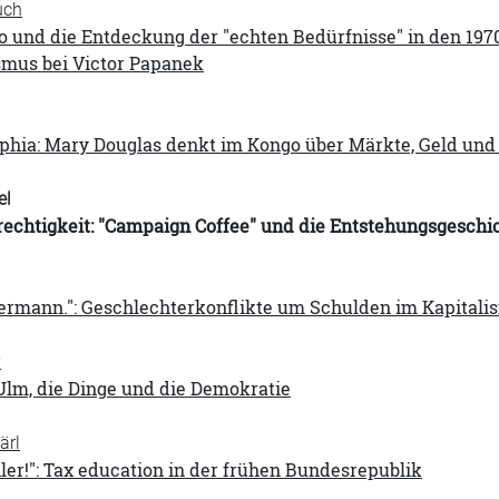
uch
o und die Entdeckung der "echten Bedürfnisse" in den 197
smus bei Victor Papanek
phia: Mary Douglas denkt im Kongo über Märkte, Geld und
el
rechtigkeit: "Campaign Coffee" und die Entstehungsgeschi
ermann.": Geschlechterkonflikte um Schulden im Kapitalis
y
Ulm, die Dinge und die Demokratie
ärl
ler!": Tax education in der frühen Bundesrepublik