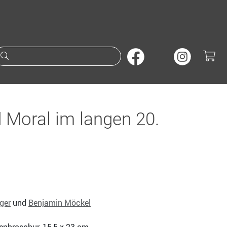
Suche nach Büchern oder A
Moral im langen 20.
ger
und
Benjamin Möckel