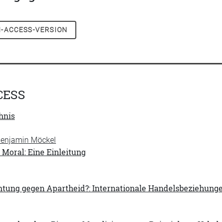
-ACCESS-VERSION
CESS
hnis
 Benjamin Möckel
Moral: Eine Einleitung
htung gegen Apartheid?: Internationale Handelsbeziehunge