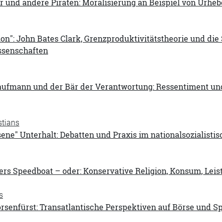
r und andere Piraten: Moralisierung an Beispiel von Urhe
tion": John Bates Clark, Grenzproduktivitätstheorie und di
ssenschaften
aufmann und der Bär der Verantwortung: Ressentiment und
tians
ne" Unterhalt: Debatten und Praxis im nationalsozialisti
lers Speedboat – oder: Konservative Religion, Konsum, Leis
s
örsenfürst: Transatlantische Perspektiven auf Börse und 