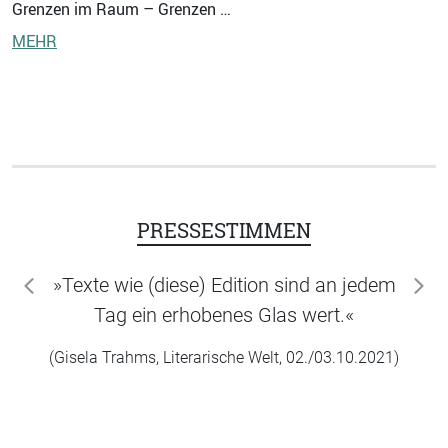
Grenzen im Raum – Grenzen …
MEHR
PRESSESTIMMEN
»Texte wie (diese) Edition sind an jedem
zurück
wei
Tag ein erhobenes Glas wert.«
(Gisela Trahms, Literarische Welt, 02./03.10.2021)