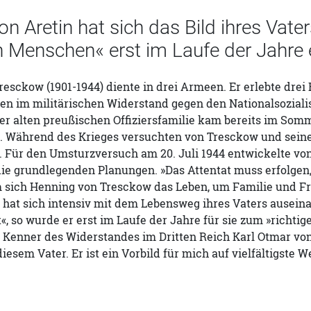
von Aretin hat sich das Bild ihres V
n Menschen« erst im Laufe der Jahre 
esckow (1901-1944) diente in drei Armeen. Er erlebte dre
ten im militärischen Widerstand gegen den Nationalsozial
er alten preußischen Offiziersfamilie kam bereits im Somm
 Während des Krieges versuchten von Tresckow und seine 
. Für den Umsturzversuch am 20. Juli 1944 entwickelte v
ie grundlegenden Planungen. »Das Attentat muss erfolgen, 
m sich Henning von Tresckow das Leben, um Familie und F
 hat sich intensiv mit dem Lebensweg ihres Vaters auseinan
«, so wurde er erst im Laufe der Jahre für sie zum »richti
 Kenner des Widerstandes im Dritten Reich Karl Otmar von Ar
diesem Vater. Er ist ein Vorbild für mich auf vielfältigste