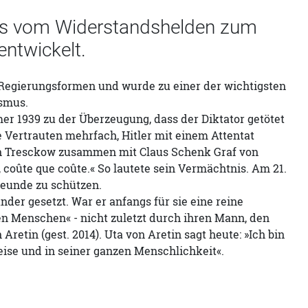
aters vom Widerstandshelden zum
entwickelt.
i Regierungsformen und wurde zu einer der wichtigsten
ismus.
er 1939 zu der Überzeugung, dass der Diktator getötet
Vertrauten mehrfach, Hitler mit einem Attentat
on Tresckow zusammen mit Claus Schenk Graf von
coûte que coûte.« So lautete sein Vermächtnis. Am 21.
reunde zu schützen.
der gesetzt. War er anfangs für sie eine reine
gen Menschen« - nicht zuletzt durch ihren Mann, den
etin (gest. 2014). Uta von Aretin sagt heute: »Ich bin
 Weise und in seiner ganzen Menschlichkeit«.