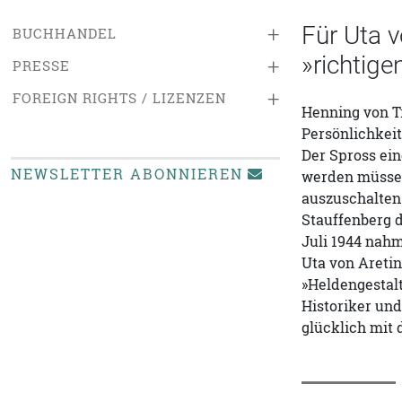
Für Uta 
+
BUCHHANDEL
»richtige
+
PRESSE
+
FOREIGN RIGHTS / LIZENZEN
Henning von Tr
Persönlichkei
Der Spross ein
NEWSLETTER ABONNIEREN
werden müsse.
auszuschalten
Stauffenberg d
Juli 1944 nah
Uta von Aretin
»Heldengestalt
Historiker und
glücklich mit 