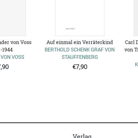
der von Voss
Auf einmal ein Verräterkind
Carl 
-1944
BERTHOLD SCHENK GRAF VON
von T
 VON VOSS
STAUFFENBERG
K
,90
€7,90
Verlag