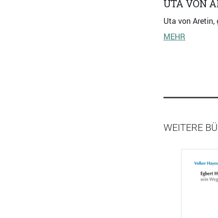
UTA VON A
Uta von Aretin,
MEHR
WEITERE B