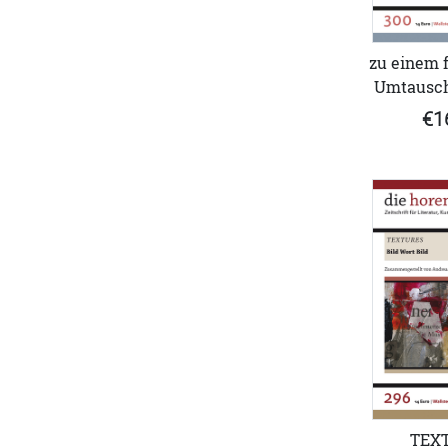
zu einem 
Umtausch
€1
TEX