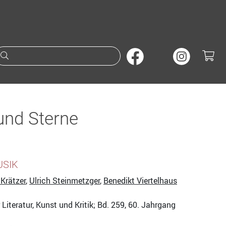
Suche nach Büchern oder A
und Sterne
USIK
Krätzer
,
Ulrich Steinmetzger
,
Benedikt Viertelhaus
r Literatur, Kunst und Kritik; Bd. 259, 60. Jahrgang