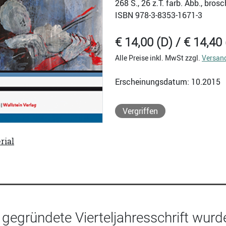
268
S., 26 z.T. farb. Abb., bros
ISBN
978-3-8353-1671-3
€ 14,00 (D) / € 14,40 
Alle Preise inkl. MwSt zzgl.
Versan
Erscheinungsdatum: 10.2015
Vergriffen
rial
gegründete Vierteljahresschrift wurd