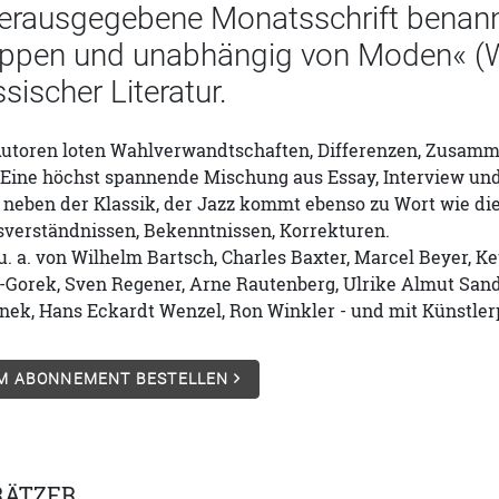
 herausgegebene Monatsschrift benan
ppen und unabhängig von Moden« (W
sischer Literatur.
utoren loten Wahlverwandtschaften, Differenzen, Zusammen
Eine höchst spannende Mischung aus Essay, Interview und 
 neben der Klassik, der Jazz kommt ebenso zu Wort wie di
sverständnissen, Bekenntnissen, Korrekturen.
. a. von Wilhelm Bartsch, Charles Baxter, Marcel Beyer, Keti
Gorek, Sven Regener, Arne Rautenberg, Ulrike Almut Sandi
nek, Hans Eckardt Wenzel, Ron Winkler - und mit Künstler
IM ABONNEMENT BESTELLEN
RÄTZER