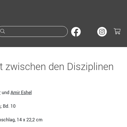
Suche nach Büchern oder A
 zwischen den Disziplinen
r
und
Amir Eshel
s
; Bd. 10
mschlag, 14 x 22,2 cm