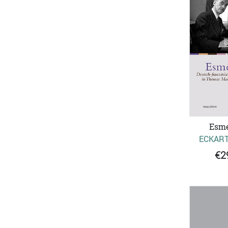
Esme
ECKART
€2