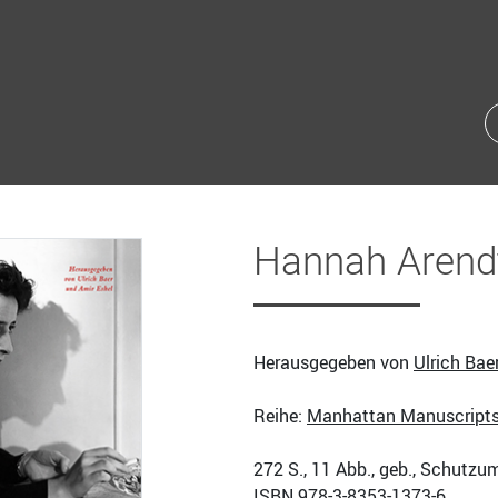
Hannah Arendt
Herausgegeben von
Ulrich Bae
Reihe:
Manhattan Manuscript
272
S., 11 Abb., geb., Schutzu
ISBN
978-3-8353-1373-6