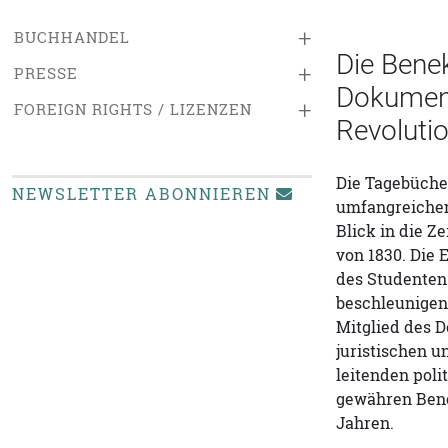
+
BUCHHANDEL
Die Bene
+
PRESSE
Dokument
+
FOREIGN RIGHTS / LIZENZEN
Revoluti
Die Tagebücher
NEWSLETTER ABONNIEREN
umfangreichen
Blick in die Z
von 1830. Die
des Studenten
beschleunigen
Mitglied des 
juristischen 
leitenden poli
gewähren Benek
Jahren.