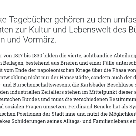
ke-Tagebücher gehören zu den umfas
en zur Kultur und Lebenswelt des B
on und Vormärz.
 von 1817 bis 1830 bilden die vierte, achtbändige Abteilu
 Beilagen, bestehend aus Briefen und einer Fülle untersc
eit vom Ende der napoleonischen Kriege über die Phase vo
 Entwicklung nicht nur der Hansestädte, sondern auch der
- und Burschenschaftswesens, die Karlsbader Beschlüsse
den industriellen Zeitalters stehen im Mittelpunkt diese
Deutschen Bundes und muss die verschiedenen Bestimmungen
und sozialen Fragen umsetzen. Ferdinand Beneke hat als S
tischen Positionen der Stadt inne und nutzt die Möglichkei
es Schilderungen seines Alltags- und Familienlebens ein 