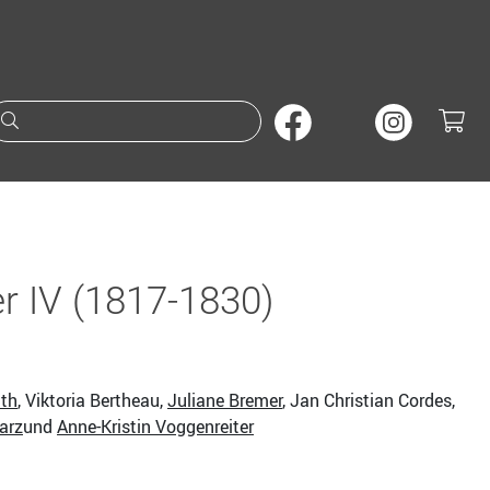
Suche nach Büchern oder A
r IV (1817-1830)
ith
, Viktoria Bertheau,
Juliane Bremer
, Jan Christian Cordes,
arz
und
Anne-Kristin Voggenreiter