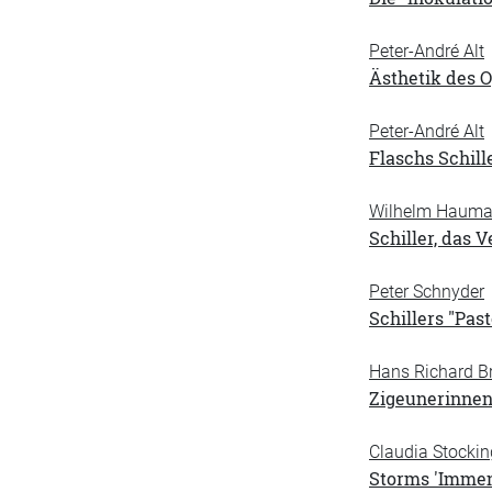
Peter-André Alt
Ästhetik des O
Peter-André Alt
Flaschs Schill
Wilhelm Haum
Schiller, das 
Peter Schnyder
Schillers "Pas
Hans Richard Br
Zigeunerinnen,
Claudia Stockin
Storms 'Immen