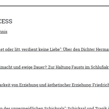
CESS
hnis
det oder litt, verdient keine Liebe": Über den Dichter Herm
lmacht und ewige Dauer?: Zur Haltung Fausts im Schlußakt 
rkeit von Erziehung und ästhetischer Erziehung: Friedrich
on des unvermeidlichen Schicksals": Schicksal und Tragik i