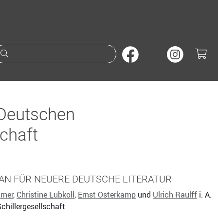
Suche nach Büchern oder A
 Deutschen
schaft
AN FÜR NEUERE DEUTSCHE LITERATUR
rner
,
Christine Lubkoll
,
Ernst Osterkamp
und
Ulrich Raulff
i. A.
chillergesellschaft