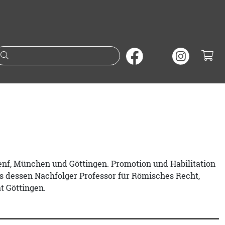
Suche nach Büchern oder A
Genf, München und Göttingen. Promotion und Habilitation
als dessen Nachfolger Professor für Römisches Recht,
t Göttingen.