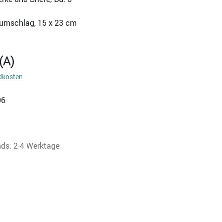
zumschlag, 15 x 23 cm
(A)
dkosten
06
nds: 2-4 Werktage