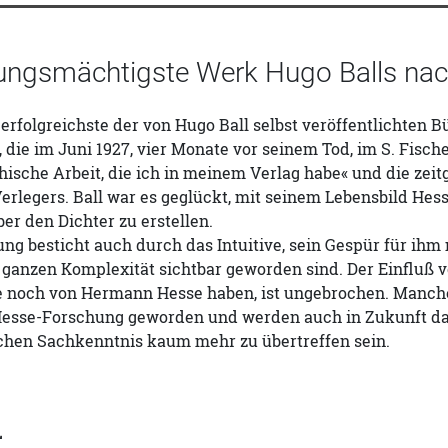
ungsmächtigste Werk Hugo Balls nac
 erfolgreichste der von Hugo Ball selbst veröffentlichte
 die im Juni 1927, vier Monate vor seinem Tod, im S. Fisch
hische Arbeit, die ich in meinem Verlag habe« und die zeitg
rlegers. Ball war es geglückt, mit seinem Lebensbild Hesse
er den Dichter zu erstellen.
ung besticht auch durch das Intuitive, sein Gespür für ih
r ganzen Komplexität sichtbar geworden sind. Der Einfluß v
e noch von Hermann Hesse haben, ist ungebrochen. Manche
Hesse-Forschung geworden und werden auch in Zukunft dan
chen Sachkenntnis kaum mehr zu übertreffen sein.
L