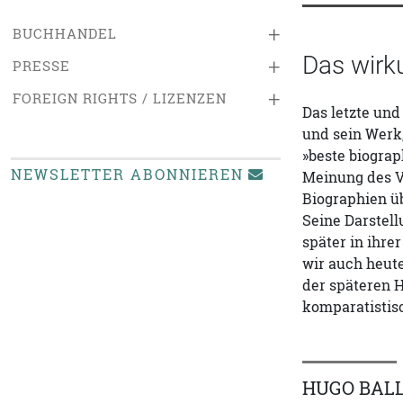
+
BUCHHANDEL
Das wirk
+
PRESSE
+
FOREIGN RIGHTS / LIZENZEN
Das letzte und
und sein Werk,
»beste biograp
NEWSLETTER ABONNIEREN
Meinung des Ve
Biographien üb
Seine Darstell
später in ihre
wir auch heut
der späteren 
komparatistis
HUGO BAL