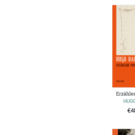
Erzähle
HUGO
€4