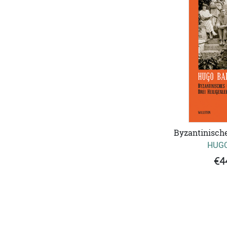
Byzantinisch
HUGO
€4