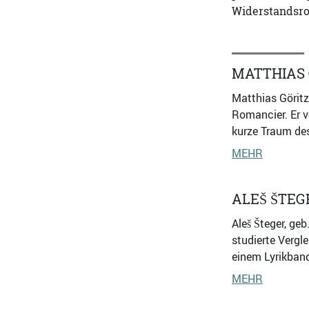
Widerstandsrom
MATTHIAS 
Matthias Göritz,
Romancier. Er v
kurze Traum des
MEHR
ALEŠ ŠTEG
Aleš Šteger, geb
studierte Vergl
einem Lyrikband
MEHR