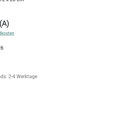
(A)
dkosten
26
nds: 2-4 Werktage