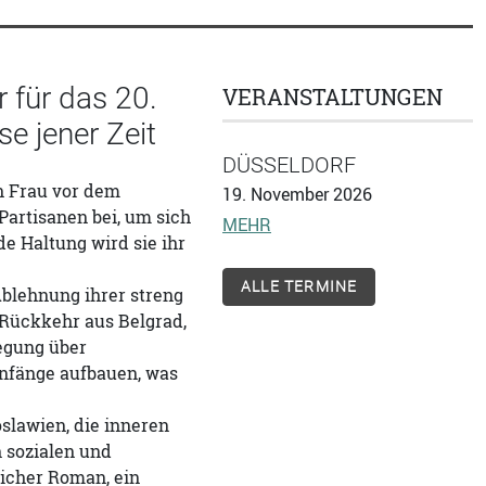
 für das 20.
VERANSTALTUNGEN
e jener Zeit
DÜSSELDORF
n Frau vor dem
19. November 2026
Partisanen bei, um sich
MEHR
e Haltung wird sie ihr
ALLE TERMINE
blehnung ihrer streng
 Rückkehr aus Belgrad,
egung über
nfänge aufbauen, was
oslawien, die inneren
 sozialen und
licher Roman, ein