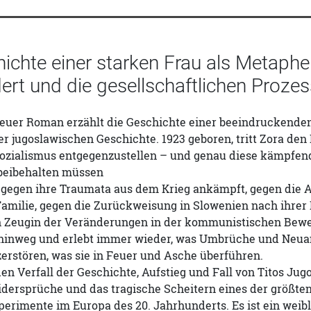
ichte einer starken Frau als Metapher
rt und die gesellschaftlichen Prozess
neuer Roman erzählt die Geschichte einer beeindruckende
r jugoslawischen Geschichte. 1923 geboren, tritt Zora den 
ozialismus entgegenzustellen – und genau diese kämpfend
beibehalten müssen
gegen ihre Traumata aus dem Krieg ankämpft, gegen die A
Familie, gegen die Zurückweisung in Slowenien nach ihrer
ich Zeugin der Veränderungen in der kommunistischen Bew
hinweg und erlebt immer wieder, was Umbrüche und Neua
zerstören, was sie in Feuer und Asche überführen.
den Verfall der Geschichte, Aufstieg und Fall von Titos Jug
dersprüche und das tragische Scheitern eines der größten
perimente im Europa des 20. Jahrhunderts. Es ist ein weib