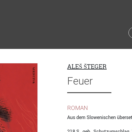
ALEŠ ŠTEGER
Feuer
ROMAN
Aus dem Slowenischen überse
218
S., geb., Schutzumschlag,