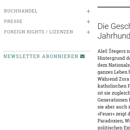
+
BUCHHANDEL
+
PRESSE
Die Gesch
+
FOREIGN RIGHTS / LIZENZEN
Jahrhunde
Aleš Štegers 
NEWSLETTER ABONNIEREN
Hintergrund de
dem Nationals
ganzes Leben 
Während Zora 
katholischen 
ist sie zugle
Generationen 
sie aber auch 
»Feuer« zeigt 
Paradoxien, Wi
politischen Ex