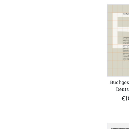
Buchgest
Deuts
€1