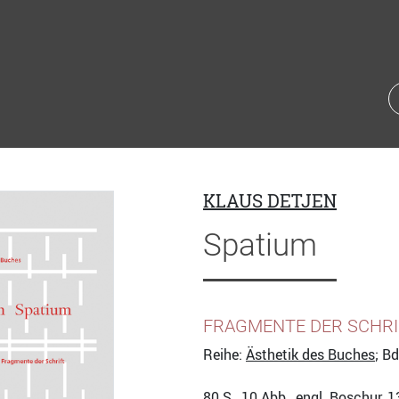
KLAUS DETJEN
Spatium
FRAGMENTE DER SCHRI
Reihe:
Ästhetik des Buches
; Bd
80
S., 10 Abb., engl. Boschur, 