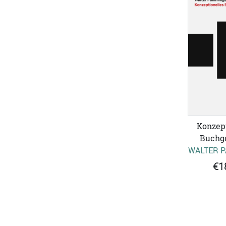
Konzept
Buchge
WALTER 
€1