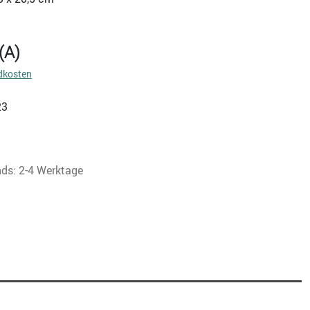
(A)
dkosten
23
nds: 2-4 Werktage