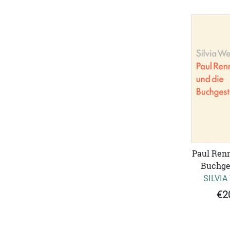
Paul Renn
Buchge
SILVIA
€2