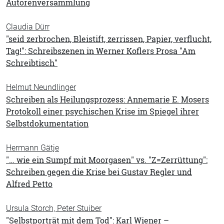
Autorenversammlung
Claudia Dürr
"seid zerbrochen, Bleistift, zerrissen, Papier, verflucht,
Tag!": Schreibszenen in Werner Koflers Prosa "Am
Schreibtisch"
Helmut Neundlinger
Schreiben als Heilungsprozess: Annemarie E. Mosers
Protokoll einer psychischen Krise im Spiegel ihrer
Selbstdokumentation
Hermann Gätje
"… wie ein Sumpf mit Moorgasen" vs. "Z=Zerrüttung":
Schreiben gegen die Krise bei Gustav Regler und
Alfred Petto
Ursula Storch, Peter Stuiber
"Selbstporträt mit dem Tod": Karl Wiener –