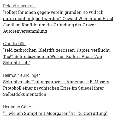
Roland Innerhofer
"solltet ihr einen gegen-verein gründen, so will ich
darin nicht mitglied werden": Oswald Wiener und Ernst
Jandl im Konflikt um die Gründung der Grazer
Autorenversammlung
Claudia Dürr
"seid zerbrochen, Bleistift, zerrissen, Papier, verflucht,
Tag!": Schreibszenen in Werner Koflers Prosa "Am
Schreibtisch"
Helmut Neundlinger
Schreiben als Heilungsprozess: Annemarie E. Mosers
Protokoll einer psychischen Krise im Spiegel ihrer
Selbstdokumentation
Hermann Gätje
"… wie ein Sumpf mit Moorgasen" vs. "Z=Zerrüttung":