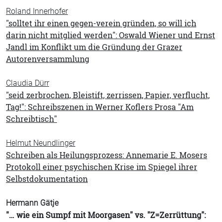
Roland Innerhofer
"solltet ihr einen gegen-verein gründen, so will ich
darin nicht mitglied werden": Oswald Wiener und Ernst
Jandl im Konflikt um die Gründung der Grazer
Autorenversammlung
Claudia Dürr
"seid zerbrochen, Bleistift, zerrissen, Papier, verflucht,
Tag!": Schreibszenen in Werner Koflers Prosa "Am
Schreibtisch"
Helmut Neundlinger
Schreiben als Heilungsprozess: Annemarie E. Mosers
Protokoll einer psychischen Krise im Spiegel ihrer
Selbstdokumentation
Hermann Gätje
"… wie ein Sumpf mit Moorgasen" vs. "Z=Zerrüttung":