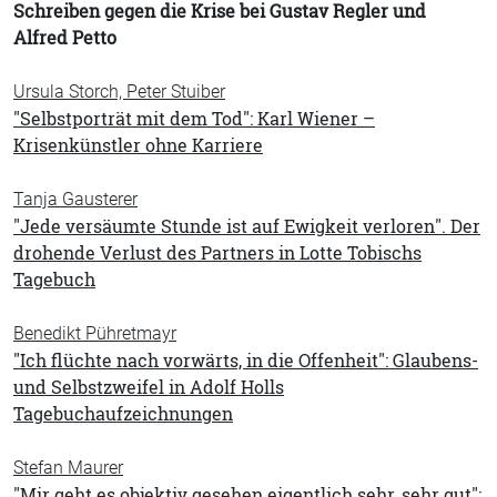
Schreiben gegen die Krise bei Gustav Regler und
Alfred Petto
Ursula Storch, Peter Stuiber
"Selbstporträt mit dem Tod": Karl Wiener –
Krisenkünstler ohne Karriere
Tanja Gausterer
"Jede versäumte Stunde ist auf Ewigkeit verloren". Der
drohende Verlust des Partners in Lotte Tobischs
Tagebuch
Benedikt Pühretmayr
"Ich flüchte nach vorwärts, in die Offenheit": Glaubens-
und Selbstzweifel in Adolf Holls
Tagebuchaufzeichnungen
Stefan Maurer
"Mir geht es objektiv gesehen eigentlich sehr, sehr gut":