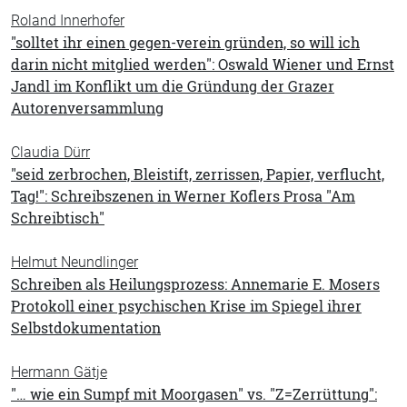
Roland Innerhofer
"solltet ihr einen gegen-verein gründen, so will ich
darin nicht mitglied werden": Oswald Wiener und Ernst
Jandl im Konflikt um die Gründung der Grazer
Autorenversammlung
Claudia Dürr
"seid zerbrochen, Bleistift, zerrissen, Papier, verflucht,
Tag!": Schreibszenen in Werner Koflers Prosa "Am
Schreibtisch"
Helmut Neundlinger
Schreiben als Heilungsprozess: Annemarie E. Mosers
Protokoll einer psychischen Krise im Spiegel ihrer
Selbstdokumentation
Hermann Gätje
"… wie ein Sumpf mit Moorgasen" vs. "Z=Zerrüttung":