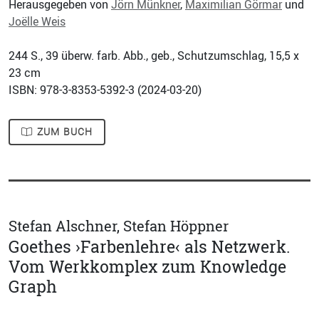
Herausgegeben von
Jörn Münkner
,
Maximilian Görmar
und
Joëlle Weis
244
S., 39 überw. farb. Abb., geb., Schutzumschlag, 15,5 x
23 cm
ISBN: 978-3-8353-5392-3 (
2024-03-20
)
ZUM BUCH
Stefan Alschner, Stefan Höppner
Goethes ›Farbenlehre‹ als Netzwerk.
Vom Werkkomplex zum Knowledge
Graph