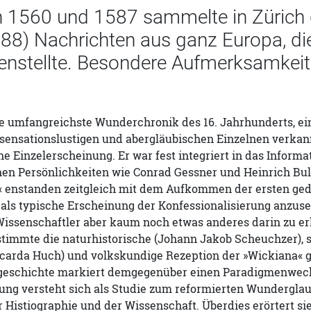
 1560 und 1587 sammelte in Zürich 
88) Nachrichten aus ganz Europa, di
stellte. Besondere Aufmerksamkeit
ie umfangreichste Wunderchronik des 16. Jahrhunderts, ei
sensationslustigen und abergläubischen Einzelnen verkann
e Einzelerscheinung. Er war fest integriert in das Inform
en Persönlichkeiten wie Conrad Gessner und Heinrich Bull
« enstanden zeitgleich mit dem Aufkommen der ersten ge
 als typische Erscheinung der Konfessionalisierung anzus
Wissenschaftler aber kaum noch etwas anderes darin zu e
timmte die naturhistorische (Johann Jakob Scheuchzer), si
icarda Huch) und volkskundige Rezeption der »Wickiana« gl
geschichte markiert demgegenüber einen Paradigmenwech
ng versteht sich als Studie zum reformierten Wunderglaub
 Histiographie und der Wissenschaft. Überdies erörtert si