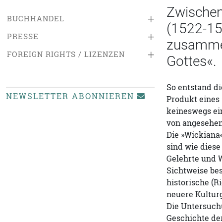
Zwischen
+
BUCHHANDEL
(1522-15
+
PRESSE
zusammen
+
FOREIGN RIGHTS / LIZENZEN
Gottes«.
So entstand d
NEWSLETTER ABONNIEREN
Produkt eines 
keineswegs ein
von angesehen
Die »Wickiana
sind wie diese
Gelehrte und 
Sichtweise bes
historische (R
neuere Kultur
Die Untersuchu
Geschichte der