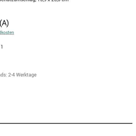
(A)
dkosten
11
nds: 2-4 Werktage