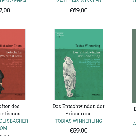
TERCZENKA
MATTHIAS WINKLER
N
2,00
€69,00
Das Entschwinden der
fter des
Erinnerung
antismus
TOBIAS WINNERLING
DLISBACHER
A
OMI
€59,00