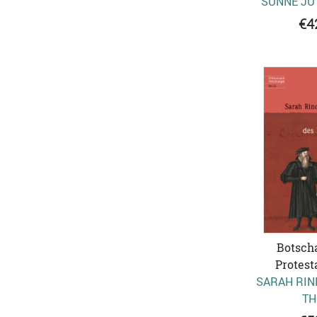
SÜNNE JU
€4
Botscha
Protest
SARAH RIN
TH