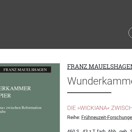
FRANZ MAUELSHAGE
Wunderkammer
DIE »WICKIANA« ZWIS
Reihe:
Frühneuzeit-Forschung
460
S., 43 z.T. farb. Abb., geb