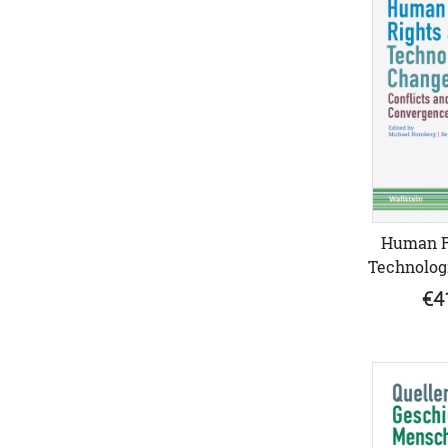
Human R
Technolog
€4