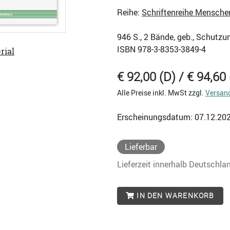
Reihe:
Schriftenreihe Mensche
946
S., 2 Bände, geb., Schutzu
ISBN
978-3-8353-3849-4
rial
€ 92,00 (D) / € 94,60 
Alle Preise inkl. MwSt zzgl.
Versan
Erscheinungsdatum: 07.12.20
Lieferbar
Lieferzeit innerhalb Deutschla
IN DEN WARENKORB