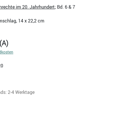
nrechte im 20. Jahrhundert
; Bd. 6 & 7
mschlag, 14 x 22,2 cm
(A)
dkosten
20
nds: 2-4 Werktage