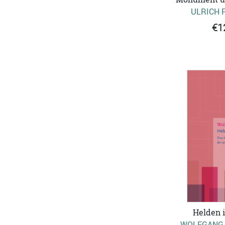
ULRICH 
€1
Helden i
WOLFGANG