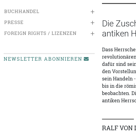
+
BUCHHANDEL
+
Die Zusch
PRESSE
antiken H
+
FOREIGN RIGHTS / LIZENZEN
Dass Herrscher
revolutionären
NEWSLETTER ABONNIEREN
dafür sind sei
den Vorstellun
sein Handeln -
bis in die röm
beobachten. Di
antiken Herrsc
RALF VON 