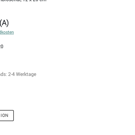
(A)
dkosten
20
nds: 2-4 Werktage
SION