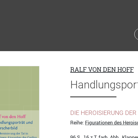
RALF VON DEN HOFF
Handlungsport
DIE HEROISIERUNG DER
Reihe:
Figurationen des Heroi
96
S., 16 z.T. farb. Abb., Klap