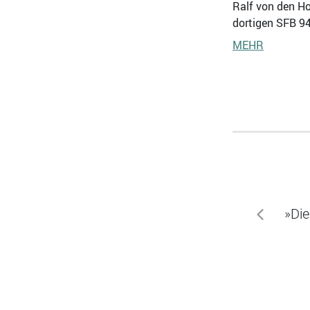
Ralf von den Hof
dortigen SFB 9
MEHR
»Die
zurück