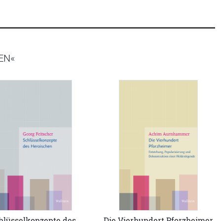
EN«
hlüsselkonzepte des
Die Vierhundert Pforzheimer