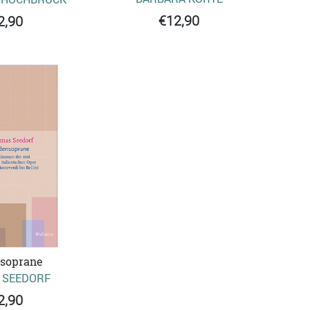
€12,90
2,90
soprane
 SEEDORF
2,90