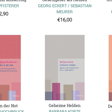
PFISTERER
GEORG ECKERT / SEBASTIAN
MEURER
2,90
€16,00
Geheime Helden
n der Not
De
BARBARA KORTE
 HOCHBRUCK