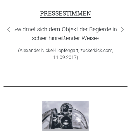
PRESSESTIMMEN
»widmet sich dem Objekt der Begierde in
zurück
wei
schier hinreißender Weise«
(Alexander Nickel-Hopfengart, zuckerkick.com,
11.09.2017)