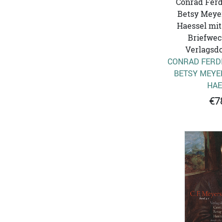
Conrad Ferd
Betsy Meye
Haessel mit
Briefwec
Verlagsd
CONRAD FERD
BETSY MEYE
HAE
€7