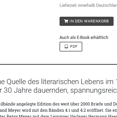
Lieferzeit innerhalb Deutschla
IN DEN WARENKORB
Auch als E-Book erhältlich:
PDF
he Quelle des literarischen Lebens i
er 30 Jahre dauernden, spannungsreic
Teilbände angelegte Edition des weit über 2000 Briefe un
and Meyer wird mit den Bänden 4.1 und 4.2 eröffnet. Sie 
ter Betsy Meyer mit dem Leipziger Verleger Hermann Haes