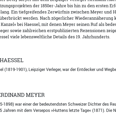
zungsprojekten der 1850er-Jahre bis hin zu den ersten Erf
lang. Ein tiefgreifendes Zerwürfnis zwischen Meyer und H
überbrückt werden. Nach zögerlicher Wiederannäherung ka
Kanzel« bei Haessel, mit denen Meyer seinen Ruf als bede
eger sowie zahlreichen erstpublizierten Rezensionen zeig
sel viele lebensweltliche Details des 19. Jahrhunderts.
HAESSEL
 (1819-1901), Leipziger Verleger, war der Entdecker und Wegber
ERDINAND MEYER
25-1898) war einer der bedeutendsten Schweizer Dichter des Rea
45 Jahren mit dem Versepos »Huttens letzte Tage« (1871). Die 