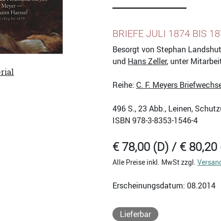
BRIEFE JULI 1874 BIS 1
Besorgt von Stephan Landshut
und
Hans Zeller
, unter Mitarb
rial
Reihe:
C. F. Meyers Briefwechse
496
S., 23 Abb., Leinen, Schut
ISBN
978-3-8353-1546-4
€ 78,00 (D) / € 80,20 
Alle Preise inkl. MwSt zzgl.
Versan
Erscheinungsdatum: 08.2014
Lieferbar