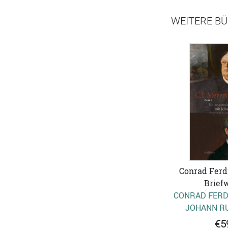
WEITERE BÜ
Conrad Ferd
Brief
CONRAD FERD
JOHANN R
€5