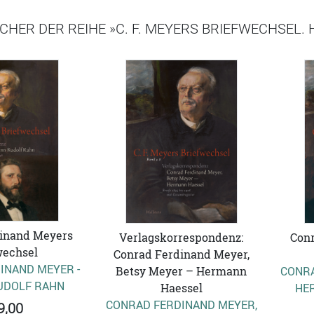
CHER DER REIHE »C. F. MEYERS BRIEFWECHSEL.
inand Meyers
Verlagskorrespondenz:
Con
wechsel
Conrad Ferdinand Meyer,
INAND MEYER -
Betsy Meyer – Hermann
CONRA
UDOLF RAHN
Haessel
HE
CONRAD FERDINAND MEYER,
9,00