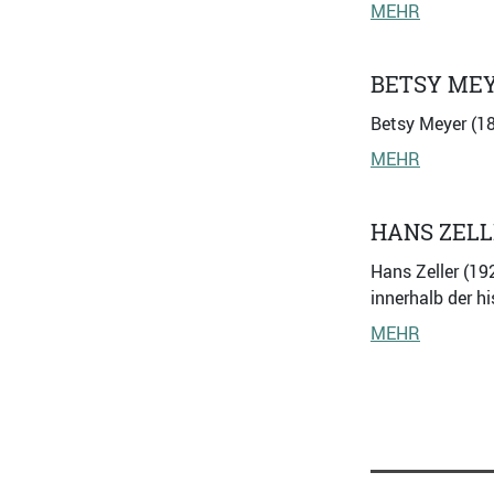
MEHR
BETSY ME
Betsy Meyer (18
MEHR
HANS ZEL
Hans Zeller (19
innerhalb der h
MEHR