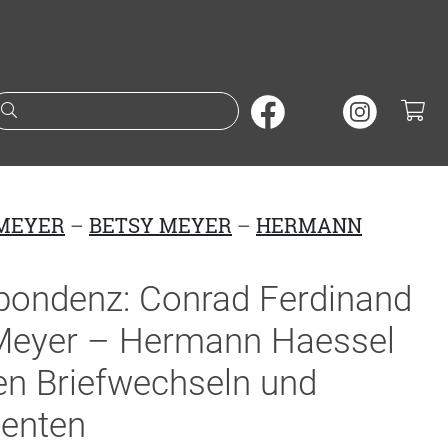
Suche nach Büchern oder A
 MEYER
–
BETSY MEYER
–
HERMANN
pondenz: Conrad Ferdinand
 Meyer – Hermann Haessel
en Briefwechseln und
enten