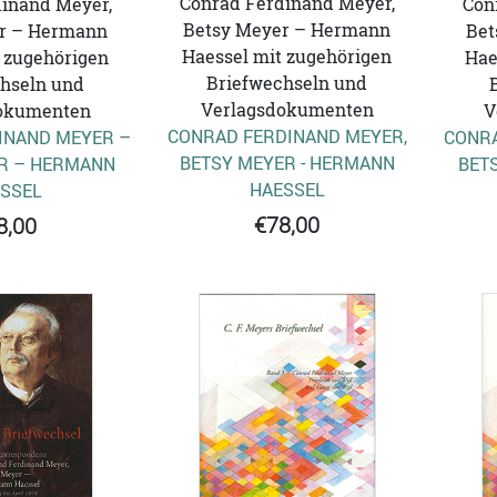
Conrad Ferdinand Meyer,
inand Meyer,
Con
Betsy Meyer – Hermann
r – Hermann
Bet
Haessel mit zugehörigen
 zugehörigen
Hae
Briefwechseln und
hseln und
Verlagsdokumenten
okumenten
V
CONRAD FERDINAND MEYER,
INAND MEYER –
CONRA
BETSY MEYER - HERMANN
R – HERMANN
BET
HAESSEL
SSEL
€78,00
8,00