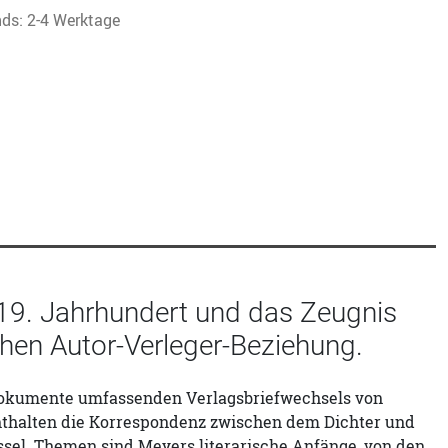
nds: 2-4 Werktage
m 19. Jahrhundert und das Zeugnis
hen Autor-Verleger-Beziehung.
d Dokumente umfassenden Verlagsbriefwechsels von
enthalten die Korrespondenz zwischen dem Dichter und
sel. Themen sind Meyers literarische Anfänge, von den