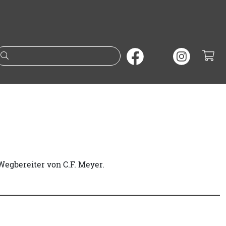
Suche nach Büchern oder A
Wegbereiter von C.F. Meyer.