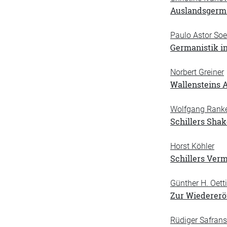
Auslandsgerma
Paulo Astor Soe
Germanistik in
Norbert Greiner
Wallensteins A
Wolfgang Rank
Schillers Sha
Horst Köhler
Schillers Ver
Günther H. Oett
Zur Wiedererö
Rüdiger Safrans