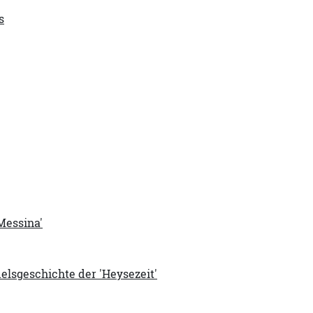
s
Messina'
elsgeschichte der 'Heysezeit'