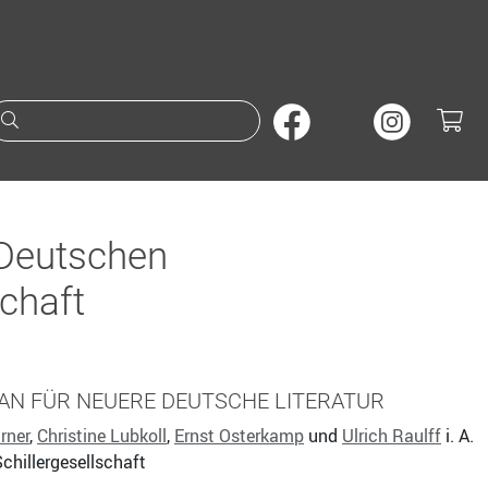
Suche nach Büchern oder A
 Deutschen
schaft
AN FÜR NEUERE DEUTSCHE LITERATUR
rner
,
Christine Lubkoll
,
Ernst Osterkamp
und
Ulrich Raulff
i. A.
chillergesellschaft