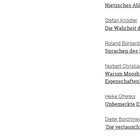
Nietzsches Abh
Stefan Knödler
Die Wahrheit d
Roland Borgard
Sprachen des 
Norbert Christi
Warum Moosbru
Eigenschaften
Heike Gfrereis
Unbemerkte Ei
Dieter Borchme
'Die vertausc