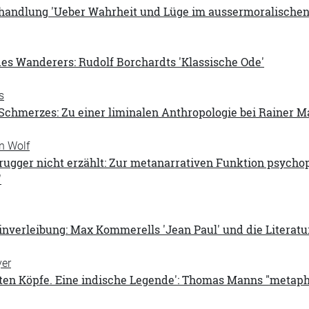
andlung 'Ueber Wahrheit und Lüge im aussermoralischen S
es Wanderers: Rudolf Borchardts 'Klassische Ode'
s
Schmerzes: Zu einer liminalen Anthropologie bei Rainer M
an Wolf
gger nicht erzählt: Zur metanarrativen Funktion psycho
'
nverleibung: Max Kommerells 'Jean Paul' und die Literatu
yer
hten Köpfe. Eine indische Legende': Thomas Manns "metaph