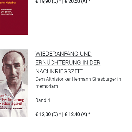
€ 19,90 (D) * | € 20,50 (A) *
WIEDERANFANG UND
ERNÜCHTERUNG IN DER
NACHKRIEGSZEIT
Dem Althistoriker Hermann Strasburger in
memoriam
Band 4
€ 12,00 (D) * | € 12,40 (A) *