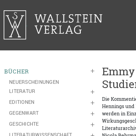
Emmy 
+
BÜCHER
Studi
NEUERSCHEINUNGEN
LITERATUR
+
Die Kommentie
EDITIONEN
+
Hennings und H
GEGENWART
+
werden in Ein
Wirkungsgesch
GESCHICHTE
+
Literaturarch
LITERATURWISSENSCHAFT
+
Nicola Behrman