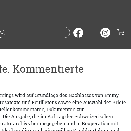
Suche nach Büchern oder A
fe. Kommentierte
nings wird auf Grundlage des Nachlasses von Emmy
rosatexte und Feuilletons sowie eine Auswahl der Briefe
 Stellenkommentaren, Dokumenten zur
Die Ausgabe, die im Auftrag des Schweizerischen
teraturarchivs herausgegeben und in Kooperation mit
 entdecken, die durch eigenwillige Erzählverfahren und