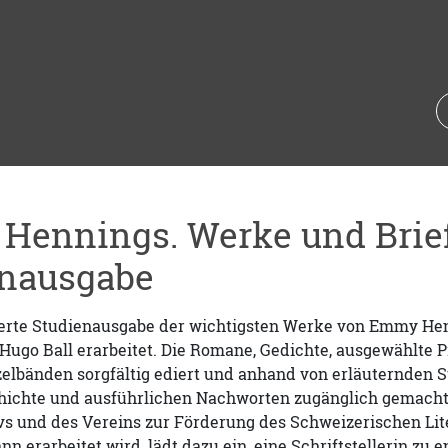
Hennings. Werke und Brie
enausgabe
rte Studienausgabe der wichtigsten Werke von Emmy Hen
ugo Ball erarbeitet. Die Romane, Gedichte, ausgewählte P
zelbänden sorgfältig ediert und anhand von erläuternden
ichte und ausführlichen Nachworten zugänglich gemacht. 
ivs und des Vereins zur Förderung des Schweizerischen Li
n erarbeitet wird, lädt dazu ein, eine Schriftstellerin zu