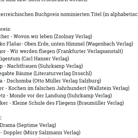
terreichischen Buchpreis nominierten Titel (in alphabetisc
reis:
acher - Wovon wir leben (Zsolnay Verlag)
iko Flašar- Oben Erde, unten Himmel (Wagenbach Verlag)
or - Wir werden fliegen (Frankfurter Verlagsanstalt)
Eigentum (Carl Hanser Verlag)
ap - Nachtfrauen (Suhrkamp Verlag)
Begabte Bäume (Literaturverlag Droschl)
a - Dschomba (Otto Müller Verlag Salzburg)
er - Kochen im falschen Jahrhundert (Wallstein Verlag)
Setz - Monde vor der Landung (Suhrkamp Verlag)
lker - Kleine Schule des Fliegens (Braumüller Verlag)
:
- Drama (Septime Verlag)
 - Doppler (Müry Salzmann Verlag)