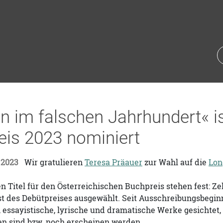
 im falschen Jahrhundert« is
eis 2023 nominiert
 2023
Wir gratulieren
Teresa Präauer
zur Wahl auf die
Long
n Titel für den Österreichischen Buchpreis stehen fest: Z
ist des Debütpreises ausgewählt. Seit Ausschreibungsbegin
e, essayistische, lyrische und dramatische Werke gesichte
en sind bzw. noch erscheinen werden.