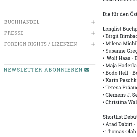
Die für den Ös
+
BUCHHANDEL
Longlist Buchp
+
PRESSE
• Birgit Birnb
+
• Milena Mich
FOREIGN RIGHTS / LIZENZEN
• Susanne Greg
• Wolf Haas - 
• Maja Haderl
NEWSLETTER ABONNIEREN
• Bodo Hell - 
• Karin Peschk
• Teresa Präau
• Clemens J. 
• Christina Wa
Shortlist Debüt
• Arad Dabiri 
• Thomas Oláh