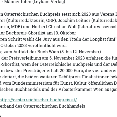
r - Männer töten (Leykam Verlag)
den Österreichischen Buchpreis setzt sich 2023 aus Veren
r (Kulturredakteurin, ORF), Joachim Leitner (Kulturredak
ikerin, MDR) und Norbert Christian Wolf (Literaturwissensc
er Buchpreis-Shortlist am 10. Oktober
ren Schritt wählt die Jury aus den Titeln der Longlist fünf
. Oktober 2023 veröffentlicht wird.
g zum Auftakt der Buch Wien (8. bis 12. November)
der Preisverleihung am 6. November 2023 erfahren die fünf
s-Shortlist, wem der Österreichische Buchpreis und der D
in bzw. der Preisträger erhält 20.000 Euro; die vier anderen
o dotiert, die beiden weiteren Debütpreis-Finalist:innen b
d vom Bundesministerium für Kunst, Kultur, öffentlichen 
hischen Buchhandels und der Arbeiterkammer Wien ausger
https://oesterreichischer-buchpreis.at/
verband des Österreichischen Buchhandels