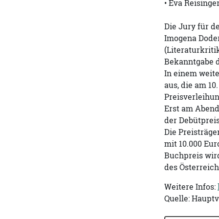
• Eva Reisinge
Die Jury für 
Imogena Dodere
(Literaturkrit
Bekanntgabe d
In einem weite
aus, die am 10
Preisverleihun
Erst am Abend 
der Debütprei
Die Preisträger
mit 10.000 Eur
Buchpreis wir
des Österreic
Weitere Infos:
Quelle: Haupt