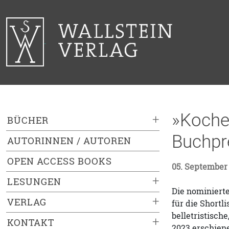
»Kochen
+
BÜCHER
Buchpr
AUTORINNEN / AUTOREN
OPEN ACCESS BOOKS
05. September
+
LESUNGEN
Die nominierte
+
VERLAG
für die Shortl
belletristisch
+
KONTAKT
2023 erschien