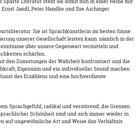
r Sparte Literatur steht sie somit nun in einer Reihe mit
, Ernst Jandl, Peter Handke und Ilse Aichinger.
tsliteratur. Sie ist Sprachkünstlerin im besten Sinne
sierung unserer Gesellschaft leisten kann: nämlich in der
kenntnisse über unsere Gegenwart vermitteln und
ichkeiten schärfen.
ns mit den Zumutungen der Wahrheit konfrontiert und die
chkraft, Eigensinn und ein individueller Sound machen
e Kunst des Erzählens und eine hochverdiente
em Sprachgefühl, radikal und verstörend, die Grenzen
 sprachlicher Schönheit sind und sich immer wieder in
 auf ungewöhnliche Art und Weise das Verhältnis