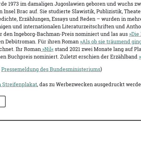
de 1973 im damaligen Jugoslawien geboren und wuchs zwei
 Insel Brac auf. Sie studierte Slawistik, Publizistik, The
Gedichte, Erzählungen, Essays und Reden – wurden in mehr
gen und internationalen Literaturzeitschriften und Anthol
für den Ingeborg-Bachman-Preis nominiert und las aus
»Die
ten Debütroman. Für ihren Roman
»Als ob sie träumend gin
ichnet. Ihr Roman
»Nil«
stand 2021 zwei Monate lang auf Pla
hen Buchpreis nominiert. Zuletzt erschien der Erzählband
n
Pressemeldung des Bundesministeriums
)
n Streifenplakat
, das zu Werbezwecken ausgedruckt werde