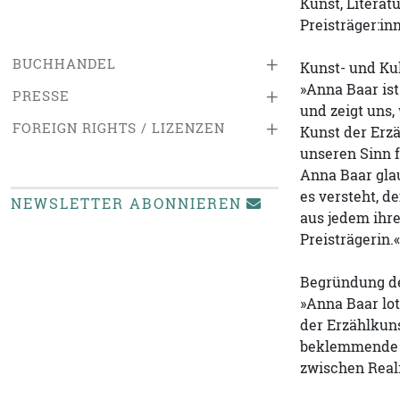
Kunst, Literat
Preisträger:in
+
BUCHHANDEL
Kunst- und Ku
»Anna Baar ist
+
PRESSE
und zeigt uns,
+
FOREIGN RIGHTS / LIZENZEN
Kunst der Erz
unseren Sinn 
Anna Baar glau
es versteht, d
NEWSLETTER ABONNIEREN
aus jedem ihre
Preisträgerin.«
Begründung de
»Anna Baar lo
der Erzählkuns
beklemmende k
zwischen Reali