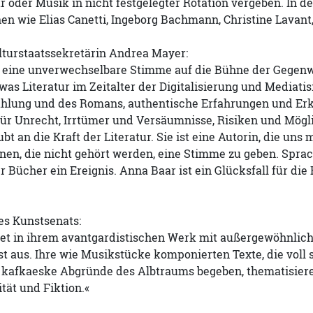
ur oder Musik in nicht festgelegter Rotation vergeben. In de
nen wie Elias Canetti, Ingeborg Bachmann, Christine Lavant
lturstaatssekretärin Andrea Mayer:
 eine unverwechselbare Stimme auf die Bühne der Gegenwar
 was Literatur im Zeitalter der Digitalisierung und Mediati
ählung und des Romans, authentische Erfahrungen und Er
für Unrecht, Irrtümer und Versäumnisse, Risiken und Mögl
bt an die Kraft der Literatur. Sie ist eine Autorin, die u
enen, die nicht gehört werden, eine Stimme zu geben. Spra
r Bücher ein Ereignis. Anna Baar ist ein Glücksfall für di
s Kunstsenats:
tet in ihrem avantgardistischen Werk mit außergewöhnlich
t aus. Ihre wie Musikstücke komponierten Texte, die voll
afkaeske Abgründe des Albtraums begeben, thematisieren
tät und Fiktion.«