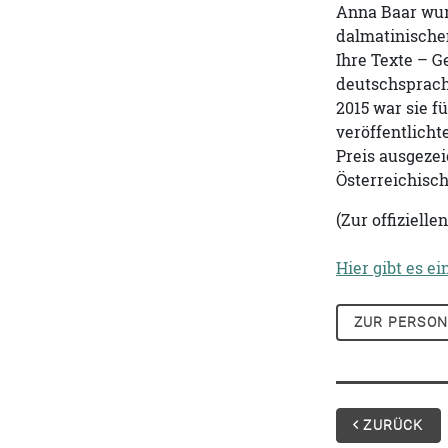
Anna Baar wur
dalmatinischen
Ihre Texte – 
deutschsprachi
2015 war sie 
veröffentlich
Preis ausgeze
Österreichisc
(Zur offizielle
Hier gibt es ei
ZUR PERSON
ZURÜCK