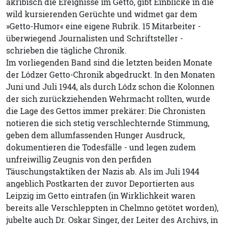
akribisch die Ereignisse im Getto, gibt Einblicke in die
wild kursierenden Gerüchte und widmet gar dem
»Getto-Humor« eine eigene Rubrik. 15 Mitarbeiter -
überwiegend Journalisten und Schriftsteller -
schrieben die tägliche Chronik.
Im vorliegenden Band sind die letzten beiden Monate
der Lódzer Getto-Chronik abgedruckt. In den Monaten
Juni und Juli 1944, als durch Lódz schon die Kolonnen
der sich zurückziehenden Wehrmacht rollten, wurde
die Lage des Gettos immer prekärer: Die Chronisten
notieren die sich stetig verschlechternde Stimmung,
geben dem allumfassenden Hunger Ausdruck,
dokumentieren die Todesfälle - und legen zudem
unfreiwillig Zeugnis von den perfiden
Täuschungstaktiken der Nazis ab. Als im Juli 1944
angeblich Postkarten der zuvor Deportierten aus
Leipzig im Getto eintrafen (in Wirklichkeit waren
bereits alle Verschleppten in Chelmno getötet worden),
jubelte auch Dr. Oskar Singer, der Leiter des Archivs, in