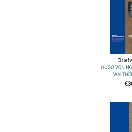
Brief
HUGO VON HO
WALTHE
€3