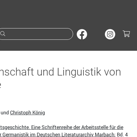
Suche nach Büchern oder A
nschaft und Linguistik von
e
und
Christoph König
geschichte. Eine Schriftenreihe der Arbeitsstelle für die
r Germanistik im Deutschen Literaturarchiv Marbach
; Bd. 4