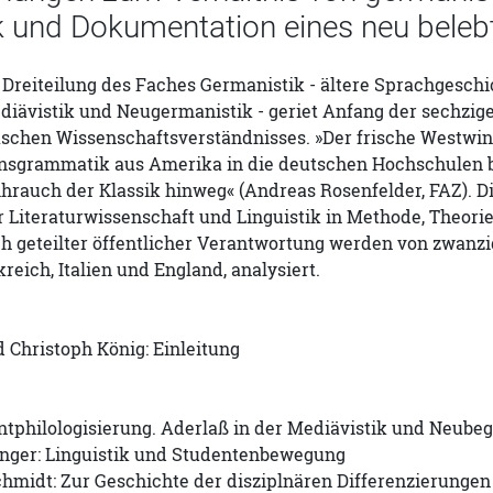
ik und Dokumentation eines neu beleb
 Dreiteilung des Faches Germanistik - ältere Sprachgeschic
ediävistik und Neugermanistik - geriet Anfang der sechzige
fischen Wissenschaftsverständnisses. »Der frische Westwi
sgrammatik aus Amerika in die deutschen Hochschulen blie
hrauch der Klassik hinweg« (Andreas Rosenfelder, FAZ). D
er Literaturwissenschaft und Linguistik in Methode, Theo
 geteilter öffentlicher Verantwortung werden von zwanzig
reich, Italien und England, analysiert.
 Christoph König: Einleitung
Entphilologisierung. Aderlaß in der Mediävistik und Neub
nger: Linguistik und Studentenbewegung
hmidt: Zur Geschichte der disziplnären Differenzierungen