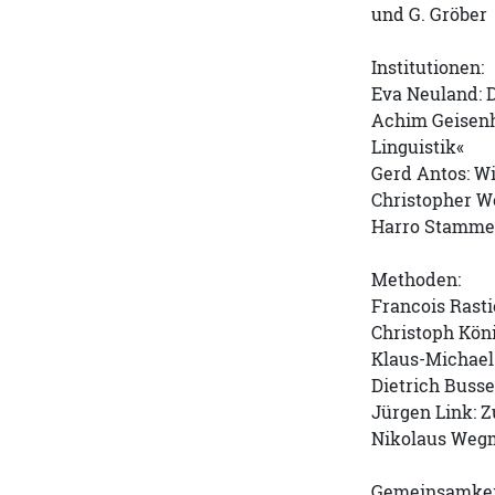
und G. Gröber
Institutionen:
Eva Neuland: D
Achim Geisenha
Linguistik«
Gerd Antos: W
Christopher We
Harro Stammerj
Methoden:
Francois Rast
Christoph Kön
Klaus-Michael 
Dietrich Buss
Jürgen Link: Z
Nikolaus Wegm
Gemeinsamkei