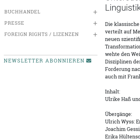
Linguist
+
BUCHHANDEL
+
PRESSE
Die klassische
verteilt auf M
+
FOREIGN RIGHTS / LIZENZEN
neuen szienti
Transformation
wehte den Wei
NEWSLETTER ABONNIEREN
Disziplinen d
Forderung nach
auch mit Frank
Inhalt:
Ulrike Haß und
Übergänge:
Ulrich Wyss: 
Joachim Gessi
Erika Hültensc