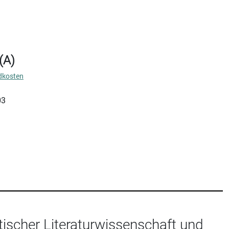
(A)
dkosten
03
ischer Literaturwissenschaft und