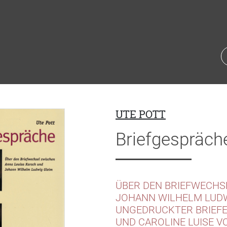
UTE POTT
Briefgespräch
ÜBER DEN BRIEFWECHS
JOHANN WILHELM LUDW
UNGEDRUCKTER BRIEFE
UND CAROLINE LUISE V