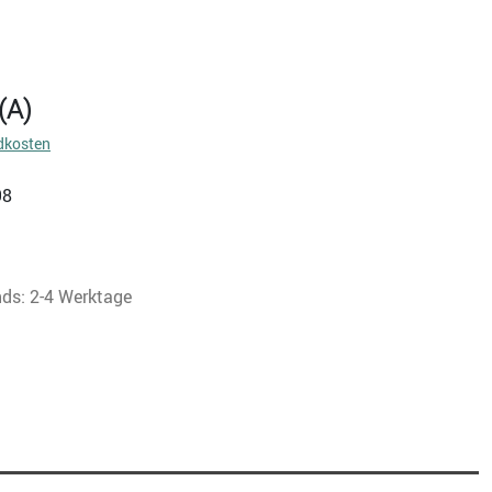
(A)
dkosten
98
nds: 2-4 Werktage