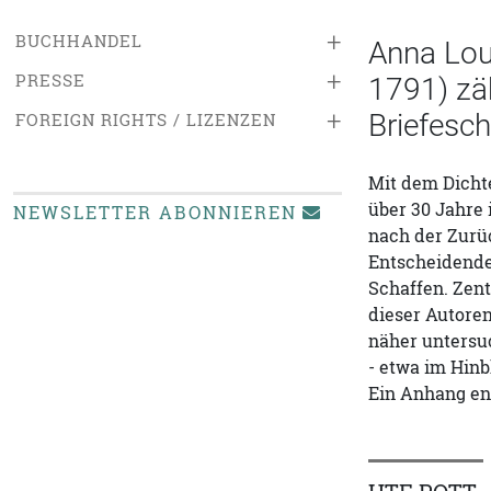
+
BUCHHANDEL
Anna Lou
+
PRESSE
1791) zä
+
Briefesch
FOREIGN RIGHTS / LIZENZEN
Mit dem Dichte
über 30 Jahre 
NEWSLETTER ABONNIEREN
nach der Zurü
Entscheidender
Schaffen. Zen
dieser Autore
näher untersuc
- etwa im Hinb
Ein Anhang en