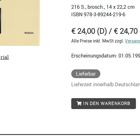
216
S., brosch., 14 x 22,2 cm
ISBN
978-3-89244-219-6
€ 24,00 (D) / € 24,70 
Alle Preise inkl. MwSt zzgl.
Versan
Erscheinungsdatum: 01.05.19
rial
Lieferbar
Lieferzeit innerhalb Deutschla
IN DEN WARENKORB