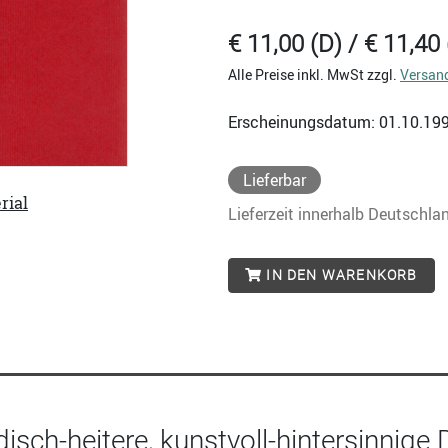
€ 11,00 (D) / € 11,40 
Alle Preise inkl. MwSt zzgl.
Versan
Erscheinungsdatum: 01.10.19
Lieferbar
rial
Lieferzeit innerhalb Deutschla
IN DEN WARENKORB
isch-heitere, kunstvoll-hintersinnige