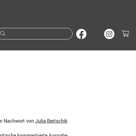
Suche nach Büchern oder A
em Nachwort von
Julia Bertschik
ritische kommentierte Ausgabe