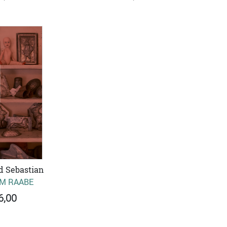
d Sebastian
M RAABE
6,00