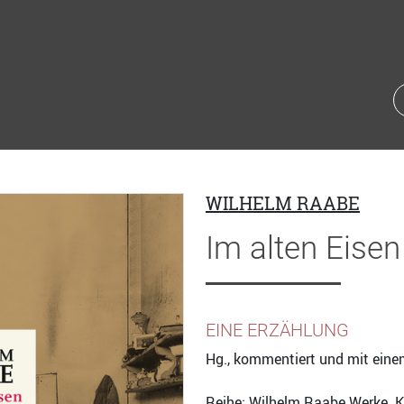
WILHELM RAABE
Im alten Eisen
EINE ERZÄHLUNG
Hg., kommentiert und mit ein
Reihe:
Wilhelm Raabe
Werke. K