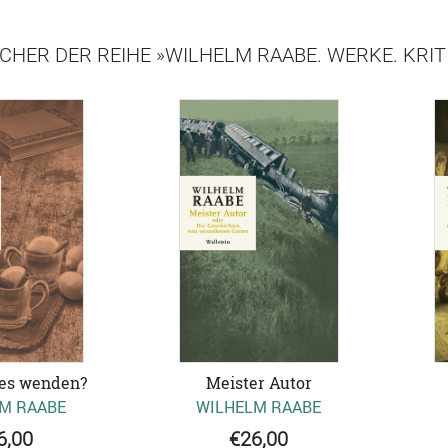
CHER DER REIHE »WILHELM RAABE. WERKE. KRI
es wenden?
Meister Autor
M RAABE
WILHELM RAABE
6,00
€26,00