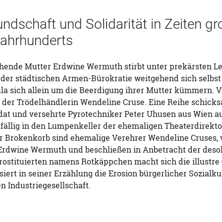
ndschaft und Solidarität in Zeiten g
Jahrhunderts
iehende Mutter Erdwine Wermuth stirbt unter prekärsten L
er städtischen Armen-Bürokratie weitgehend sich selbst ü
la sich allein um die Beerdigung ihrer Mutter kümmern. V
 der Trödelhändlerin Wendeline Cruse. Eine Reihe schicksa
dat und versehrte Pyrotechniker Peter Uhusen aus Wien a
fällig in den Lumpenkeller der ehemaligen Theaterdirekto
r Brokenkorb sind ehemalige Verehrer Wendeline Cruses, v
Erdwine Wermuth und beschließen in Anbetracht der desol
rostituierten namens Rotkäppchen macht sich die illustre
iert in seiner Erzählung die Erosion bürgerlicher Sozialk
en Industriegesellschaft.