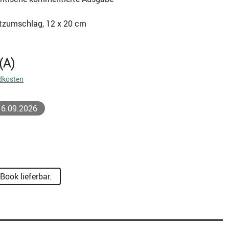
utzumschlag, 12 x 20 cm
(A)
dkosten
 16.09.2026
ook lieferbar.