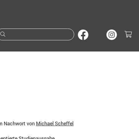
Suche nach Büchern oder A
em Nachwort von
Michael Scheffel
entierte Studienausgabe