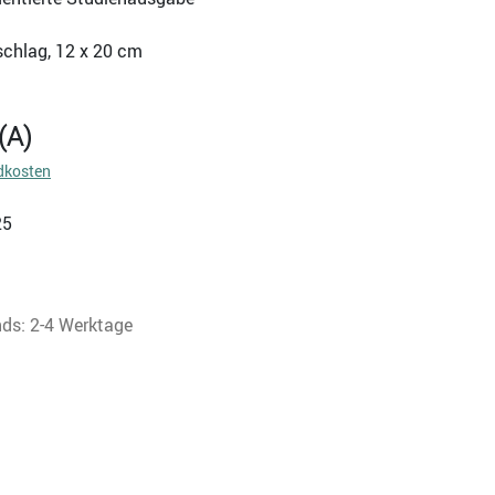
schlag, 12 x 20 cm
(A)
dkosten
25
nds: 2-4 Werktage