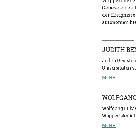
Wuppertaler Sc
Genese eines 
der Ereignisse
autonomen lite
JUDITH BE
Judith Beniston
Universitäten v
MEHR
WOLFGANG
Wolfgang Lukas,
Wuppertaler Arb
MEHR