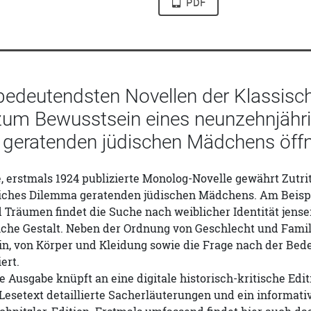
PDF
bedeutendsten Novellen der Klassisch
um Bewusstsein eines neunzehnjährig
geratenden jüdischen Mädchens öffn
 erstmals 1924 publizierte Monolog-Novelle gewährt Zutri
iches Dilemma geratenden jüdischen Mädchens. Am Beispie
räumen findet die Suche nach weiblicher Identität jensei
iche Gestalt. Neben der Ordnung von Geschlecht und Famil
in, von Körper und Kleidung sowie die Frage nach der Bed
ert.
e Ausgabe knüpft an eine digitale historisch-kritische Edi
 Lesetext detaillierte Sacherläuterungen und ein informa