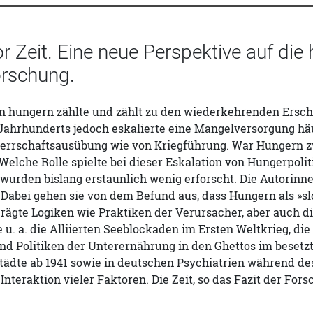
r Zeit. Eine neue Perspektive auf die
rschung.
 hungern zählte und zählt zu den wiederkehrenden Ersche
. Jahrhunderts jedoch eskalierte eine Mangelversorgung h
errschaftsausübung wie von Kriegführung. War Hungern zw
 Welche Rolle spielte bei dieser Eskalation von Hungerpoli
wurden bislang erstaunlich wenig erforscht. Die Autorin
 Dabei gehen sie von dem Befund aus, dass Hungern als »s
rägte Logiken wie Praktiken der Verursacher, aber auch d
e u. a. die Alliierten Seeblockaden im Ersten Weltkrieg, 
nd Politiken der Unterernährung in den Ghettos im beset
Städte ab 1941 sowie in deutschen Psychiatrien während d
 Interaktion vieler Faktoren. Die Zeit, so das Fazit der Fo