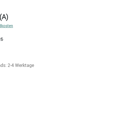
(A)
dkosten
26
nds: 2-4 Werktage